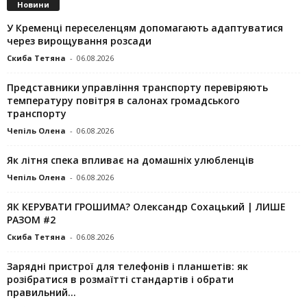
Новини
У Кременці переселенцям допомагають адаптуватися
через вирощування розсади
Скиба Тетяна
-
06.08.2026
Представники управління транспорту перевіряють
температуру повітря в салонах громадського
транспорту
Чепіль Олена
-
06.08.2026
Як літня спека впливає на домашніх улюбленців
Чепіль Олена
-
06.08.2026
ЯК КЕРУВАТИ ГРОШИМА? Олександр Сохацький | ЛИШЕ
РАЗОМ #2
Скиба Тетяна
-
06.08.2026
Зарядні пристрої для телефонів і планшетів: як
розібратися в розмаїтті стандартів і обрати
правильний...