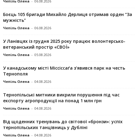
Чепіль Олена
-
06.08.2026
Боєць 105 бригади Михайло Дерлиця отримав орден “За
мужність”
Чепіль Олена
-
06.08.2026
У Ланівцях із грудня 2025 року працює волонтерсько-
ветеранський простір «СВОЇ»
Чепіль Олена
-
05.08.2026
У канадському місті Міссіссаґа з’явився парк на честь
Тернополя
Чепіль Олена
-
04.08.2026
Тернопільські митники викрили порушення під час
експорту агропродукції на понад 1 млн грн
Чепіль Олена
-
04.08.2026
Від щоденних тренувань до світової «бронзи»: успіх
тернопільських танцівниць у Дубліні
Чепіль Олена
-
04.08.2026