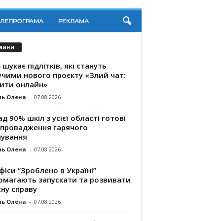
ЕЛЕПРОГРАМА
РЕКЛАМА
вини
 шукає підлітків, які стануть
учими нового проєкту «Злий чат:
ити онлайн»
ль Олена
-
07.08.2026
д 90% шкіл з усієї області готові
впровадження гарячого
чування
ль Олена
-
07.08.2026
фіси “Зроблено в Україні”
омагають запускaти та розвивати
ну справу
ль Олена
-
07.08.2026