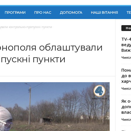
ПРОГРАМИ
ПРО НАС
ДОПОМОГА
НАШІ ВІТАННЯ
Т
тували контрольно-пропускні пункти
Но
TV-4
вед
ернополя облаштували
Виж
пускні пункти
Чепі
Пона
до 
хар
Чепі
Як о
доп
влас
Чепі