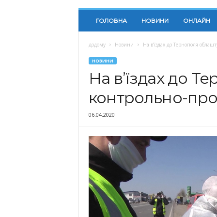
ГОЛОВНА
НОВИНИ
ОНЛАЙН
додому
Новини
На в’їздах до Тернополя облаш
НОВИНИ
На в’їздах до Т
контрольно-про
06.04.2020