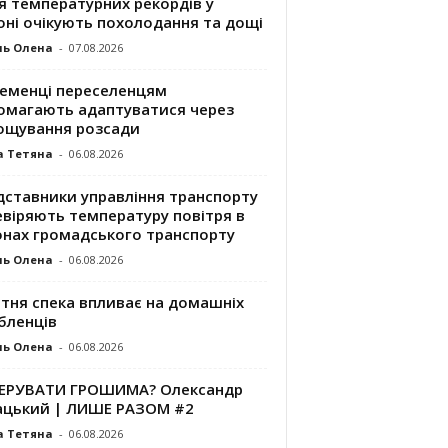
я температурних рекордів у
оні очікують похолодання та дощі
ль Олена
-
07.08.2026
ременці переселенцям
омагають адаптуватися через
ощування розсади
а Тетяна
-
06.08.2026
дставники управління транспорту
евіряють температуру повітря в
онах громадського транспорту
ль Олена
-
06.08.2026
ітня спека впливає на домашніх
бленців
ль Олена
-
06.08.2026
КЕРУВАТИ ГРОШИМА? Олександр
ацький | ЛИШЕ РАЗОМ #2
а Тетяна
-
06.08.2026