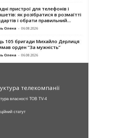
дні пристрої для телефонів і
шетів: як розібратися в розмаїтті
дартів і обрати правильний...
ль Олена
-
06.08.2026
ць 105 бригади Михайло Дерлиця
имав орден “За мужність”
ль Олена
-
06.08.2026
уктура телекомпанії
тура власності ТОВ TV-4
ційний статут