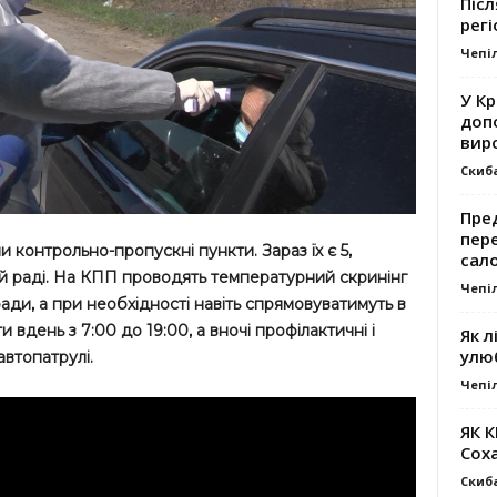
Післ
регі
Чепі
У К
доп
вир
Скиб
Пре
пер
 контрольно-пропускні пункти. Зараз їх є 5,
сал
кій раді. На КПП проводять температурний скринінг
Чепі
ради, а при необхідності навіть спрямовуватимуть в
вдень з 7:00 до 19:00, а вночі профілактичні і
Як л
улю
автопатрулі.
Чепі
ЯК 
Сох
Скиб