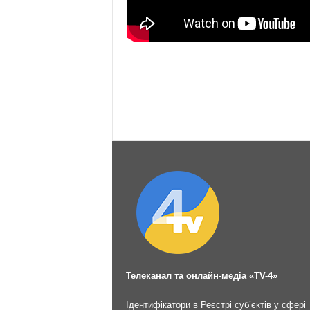
Телеканал та онлайн-медіа «TV-4»
Ідентифікатори в Реєстрі суб’єктів у сфері