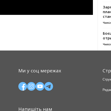
Заря
план
стан
Чепі
Боє
отр
Чепі
Ми у соц мережах
Стр
Струк
Редак
Напишіть нам