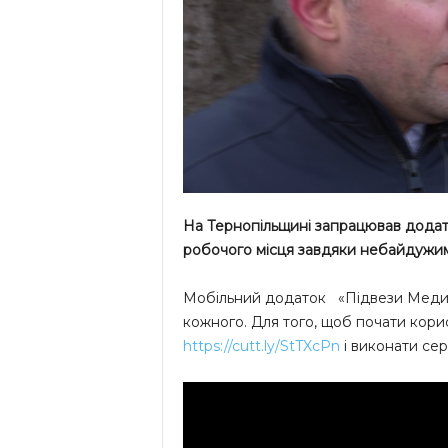
На Тернопільщині запрацював додато
робочого місця завдяки небайдужим
Мобільний додаток «Підвези Медик
кожного. Для того, щоб почати кори
https://cutt.ly/StTXcPn
і виконати сер