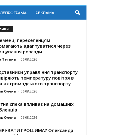
ЕЛЕПРОГРАМА
РЕКЛАМА
вини
ременці переселенцям
омагають адаптуватися через
ощування розсади
а Тетяна
-
06.08.2026
дставники управління транспорту
евіряють температуру повітря в
онах громадського транспорту
ль Олена
-
06.08.2026
ітня спека впливає на домашніх
бленців
ль Олена
-
06.08.2026
КЕРУВАТИ ГРОШИМА? Олександр