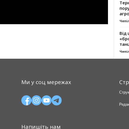
Тер
пору
агро
Чепі
Від 
«бро
танц
Чепі
Ми у соц мережах
Стр
Струк
Редак
Напишіть нам