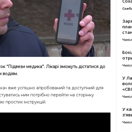
Сох
Скиб
Заря
план
стан
Чепі
Боє
отр
Чепі
к “Підвези медика”. Лікарі зможуть дістатися до
 водіям.
У Ла
вол
а» вже успішно апробований та доступний для
«СВ
стуватись ним потрібно перейти на сторінку
Чепі
ію простих інструкцій.
У ка
з’яв
Чепі