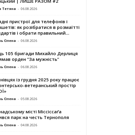
ацький | ЛИШЕ РАЗОМ #2
а Тетяна
-
06.08.2026
дні пристрої для телефонів і
шетів: як розібратися в розмаїтті
дартів і обрати правильний...
ль Олена
-
06.08.2026
ць 105 бригади Михайло Дерлиця
имав орден “За мужність”
ль Олена
-
06.08.2026
нівцях із грудня 2025 року працює
онтерсько-ветеранський простір
ОЇ»
ль Олена
-
05.08.2026
надському місті Міссіссаґа
ився парк на честь Тернополя
ль Олена
-
04.08.2026