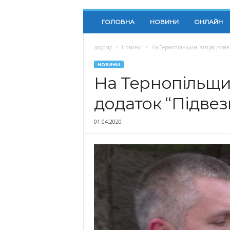
ГОЛОВНА
НОВИНИ
ОНЛАЙН
додому
Новини
На Тернопільщині запрацював 
НОВИНИ
На Тернопільщи
додаток “Підвез
01.04.2020