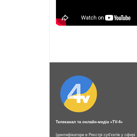
Телеканал та онлайн-медіа «TV-4»
Ідентифікатори в Реєстрі суб’єктів у сфері