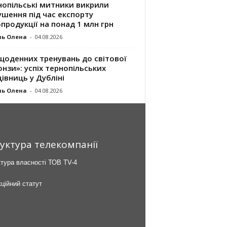
нопільські митники викрили
шення під час експорту
продукції на понад 1 млн грн
ль Олена
-
04.08.2026
щоденних тренувань до світової
нзи»: успіх тернопільських
івниць у Дубліні
ль Олена
-
04.08.2026
уктура телекомпанії
тура власності ТОВ TV-4
ційний статут