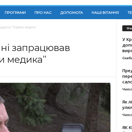
ПРОГРАМИ
ПРО НАС
ДОПОМОГА
НАШІ ВІТАННЯ
Т
додаток “Підвези медика”
Но
У К
доп
ні запрацював
вир
и медика”
Скиб
Пре
пер
сал
Чепі
Як л
улю
Чепі
ЯК 