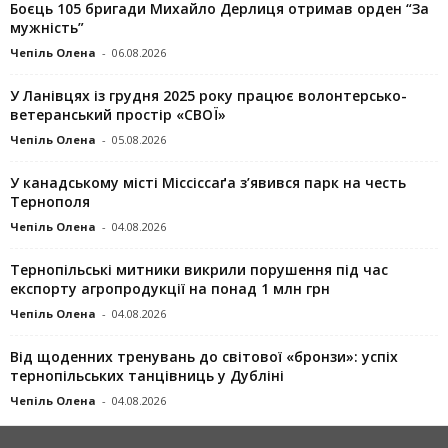
Боєць 105 бригади Михайло Дерлиця отримав орден “За
мужність”
Чепіль Олена
-
06.08.2026
У Ланівцях із грудня 2025 року працює волонтерсько-
ветеранський простір «СВОЇ»
Чепіль Олена
-
05.08.2026
У канадському місті Міссіссаґа з’явився парк на честь
Тернополя
Чепіль Олена
-
04.08.2026
Тернопільські митники викрили порушення під час
експорту агропродукції на понад 1 млн грн
Чепіль Олена
-
04.08.2026
Від щоденних тренувань до світової «бронзи»: успіх
тернопільських танцівниць у Дубліні
Чепіль Олена
-
04.08.2026