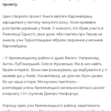
проекту.
Ідея створити проект Книга звитяги Євромайдану
зародилася у лютому минулого року, після кривавих
розстрілів українців у Києві. У кожного, хто брав участь в
Революції Гідності, своя доля. Аби пам’ять про Героїв не
зникла, учні Тернопільщини зібрали свідчення учасників
Євромайдану.
– У Кременецькому районі їх дуже багато. Наприклад,
Антон Луб’яницький, Олеся Жуковська. Ми в них навіть
брали інтерв’ю. Вони нам розказували, що відбувалося у ті
криваві дні у Києві. Насамперед, це для нас було цікаво,
бо це наша історія. Ми мусимо пам’ятати, –
розповідає учень Кременецької загальноосвітньої школи-
інтернату І-ІІІ ступенів Дмитро Нікіфорчук.
Хорошу ідею учні Кременецького району закріплюють