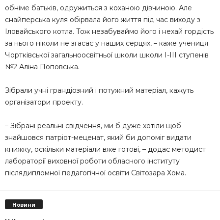
обніме батьків, одружиться з коханою дівчиною. Але
снайперська куля обірвала його життя під час виходу з
Іловайського котла. Тож незабуваймо його і нехай гордість
за нього ніколи не згасає у наших серцях, – каже учениця
Чортківської загальноосвітньої школи школи І-ІІІ ступенів
№2 Аліна Поповська.
Зібрали учні грандіозний і потужний матеріал, кажуть
організатори проекту.
– Зібрані реальні свідчення, ми б дуже хотіли щоб
знайшовся патріот-меценат, який би допоміг видати
книжку, оскільки матеріали вже готові, – додає методист
лабораторії виховної роботи обласного інституту
післядипломної педагогічної освіти Світозара Хома.
Новини