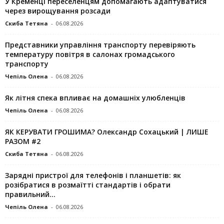
У Кременці переселенцям допомагають адаптуватися
через вирощування розсади
Скиба Тетяна
-
06.08.2026
Представники управління транспорту перевіряють
температуру повітря в салонах громадського
транспорту
Чепіль Олена
-
06.08.2026
Як літня спека впливає на домашніх улюбленців
Чепіль Олена
-
06.08.2026
ЯК КЕРУВАТИ ГРОШИМА? Олександр Сохацький | ЛИШЕ
РАЗОМ #2
Скиба Тетяна
-
06.08.2026
Зарядні пристрої для телефонів і планшетів: як
розібратися в розмаїтті стандартів і обрати
правильний...
Чепіль Олена
-
06.08.2026