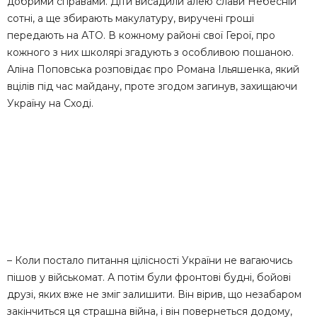
добрими справами. Діти висадили алею слави Небесній
сотні, а ще збирають макулатуру, виручені гроші
передають на АТО. В кожному районі свої Герої, про
кожного з них школярі згадують з особливою пошаною.
Аліна Поповська розповідає про Романа Ільяшенка, який
вцілів під час майдану, проте згодом загинув, захищаючи
Україну на Сході.
– Коли постало питання цілісності України не вагаючись
пішов у військомат. А потім були фронтові будні, бойові
друзі, яких вже не зміг залишити. Він вірив, що незабаром
закінчиться ця страшна війна, і він повернеться додому,