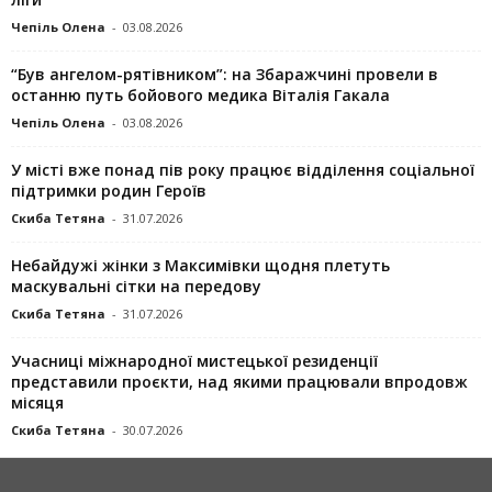
Чепіль Олена
-
03.08.2026
“Був ангелом-рятівником”: на Збаражчині провели в
останню путь бойового медика Віталія Гакала
Чепіль Олена
-
03.08.2026
У місті вже понад пів року працює відділення соціальної
підтримки родин Героїв
Скиба Тетяна
-
31.07.2026
Небайдужі жінки з Максимівки щодня плетуть
маскувальні сітки на передову
Скиба Тетяна
-
31.07.2026
Учасниці міжнародної мистецької резиденції
представили проєкти, над якими працювали впродовж
місяця
Скиба Тетяна
-
30.07.2026