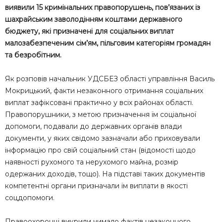
виявили 15 кримінальних правопорушень, пов’язаних із
шахрайським заволодінням коштами державного
бюджету, які призначені для соціальних виплат
малозабезпеченим сім’ям, пільговим категоріям громадян
та безробітним.
Як розповів начальник УДСБЕЗ області управління Василь
Мокрицький, факти незаконного отримання соціальних
виплат зафіксовані практично у всіх районах області.
Правопорушники, з метою призначення їм соціальної
допомоги, подавали до державних органів влади
документи, у яких свідомо зазначали або приховували
інформацію про свій соціальний стан (відомості щодо
наявності рухомого та нерухомого майна, розмір
одержаних доходів, тощо). На підставі таких документів
компетентні органи призначали їм виплати в якості
соцдопомоги.
Правоохоронці викрили чимало фактів незаконного