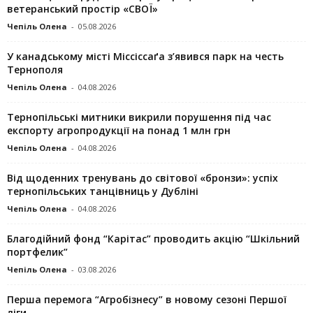
ветеранський простір «СВОЇ»
Чепіль Олена
-
05.08.2026
У канадському місті Міссіссаґа з’явився парк на честь
Тернополя
Чепіль Олена
-
04.08.2026
Тернопільські митники викрили порушення під час
експорту агропродукції на понад 1 млн грн
Чепіль Олена
-
04.08.2026
Від щоденних тренувань до світової «бронзи»: успіх
тернопільських танцівниць у Дубліні
Чепіль Олена
-
04.08.2026
Благодійний фонд “Карітас” проводить акцію “Шкільний
портфелик”
Чепіль Олена
-
03.08.2026
Перша перемога “Агробізнесу” в новому сезоні Першої
ліги