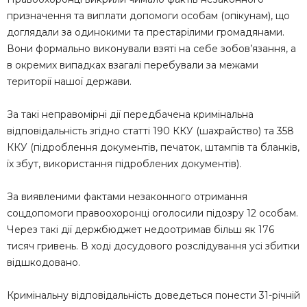
призначення та виплати допомоги особам (опікунам), що
доглядали за одинокими та престарілими громадянами.
Вони формально виконували взяті на себе зобов’язання, а
в окремих випадках взагалі перебували за межами
території нашої держави.
За такі неправомірні дії передбачена кримінальна
відповідальність згідно статті 190 ККУ (шахрайство) та 358
ККУ (підроблення документів, печаток, штампів та бланків,
їх збут, використання підроблених документів).
За виявленими фактами незаконного отримання
соцдопомоги правоохоронці оголосили підозру 12 особам.
Через такі дії держбюджет недоотримав більш як 176
тисяч гривень. В ході досудового розслідування усі збитки
відшкодовано.
Кримінальну відповідальність доведеться понести 31-річній