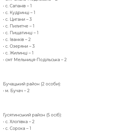
• с. Сапанів – 1
• с. Кудринці – 1
• с. Цигани – 3
• с. Пилипче – 1
• с. Пищатинці – 1
• с. Іванків – 2
• с. Озеряни – 3
• с. Жилинці – 1
• смт Мельниця-Подільська – 2
Бучацький район (2 особи):
• м. Бучач – 2
Гусятинський район (5 осіб):
• с. Хлопівка – 2
• с. Сорока – 1