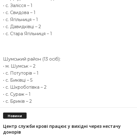
• с. Залісся – 1
• с. Свидова – 1
• с. Ягільниця – 1
• с. Давидківці – 2
• с. Стара Ягільниця – 1
Шумський район (13 осіб):
• м. Шумськ – 2
• с. Потуторів – 1
• с. Биківці – 5
• с. Шкроботівка – 2
• с. Сураж – 1
• с. Бриків – 2
Новини
Центр служби крові працює у вихідні через нестачу
донорів