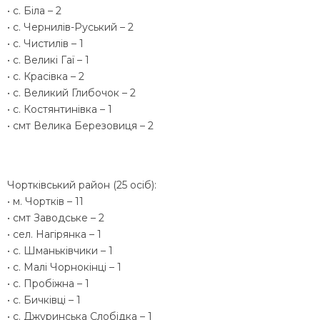
• с. Біла – 2
• с. Чернилів-Руський – 2
• с. Чистилів – 1
• с. Великі Гаї – 1
• с. Красівка – 2
• с. Великий Глибочок – 2
• с. Костянтинівка – 1
• смт Велика Березовиця – 2
Чортківський район (25 осіб):
• м. Чортків – 11
• смт Заводське – 2
• сел. Нагірянка – 1
• с. Шманьківчики – 1
• с. Малі Чорнокінці – 1
• с. Пробіжна – 1
• с. Бичківці – 1
• с. Джуринська Слобідка – 1