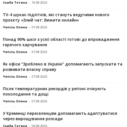
Скиба Тетяна
-
10.08.2026
TV-4 шукає підлітків, які стануть ведучими нового
проєкту «Злий чат: Вижити онлайн»
Чепіль Олена
-
07.08.2026
Понад 90% шкіл з усієї області готові до впровадження
гарячого харчування
Чепіль Олена
-
07.08.2026
Як офіси “Зроблено в Україні” допомагають запускaти та
розвивати власну справу
Чепіль Олена
-
07.08.2026
Після температурних рекордів у регіоні очікують
похолодання та дощі
Чепіль Олена
-
07.08.2026
У Кременці переселенцям допомагають адаптуватися
через вирощування розсади
Скиба Тетяна
-
06.08.2026