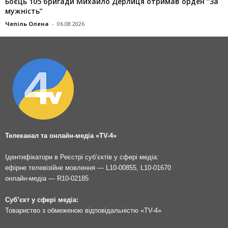
Боєць 105 бригади Михайло Дерлиця отримав орден “За
мужність”
Чепіль Олена
-
06.08.2026
Телеканал та онлайн-медіа «TV-4»
Ідентифікатори в Реєстрі суб’єктів у сфері медіа:
ефірне телевізійне мовлення — L10-00855, L10-01670
онлайн-медіа — R10-02185
Суб’єкт у сфері медіа:
Товариство з обмеженою відповідальністю «TV-4»