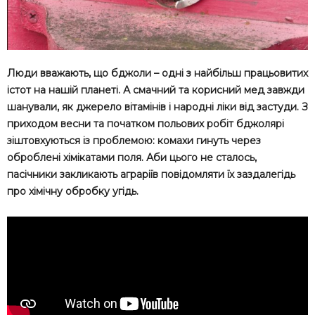
Люди вважають, що бджоли – одні з найбільш працьовитих
істот на нашій планеті. А смачний та корисний мед завжди
шанували, як джерело вітамінів і народні ліки від застуди. З
приходом весни та початком польових робіт бджолярі
зіштовхуються із проблемою: комахи гинуть через
оброблені хімікатами поля. Аби цього не сталось,
пасічники закликають аграріїв повідомляти їх заздалегідь
про хімічну обробку угідь.