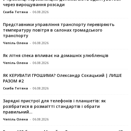
через вирощування розсади
Скиба Тетяна
-
06.08.2026
Представники управління транспорту перевіряють
температуру повітря в салонах громадського
транспорту
Чепіль Олена
-
06.08.2026
Як літня спека впливає на домашніх улюбленців
Чепіль Олена
-
06.08.2026
ЯК КЕРУВАТИ ГРОШИМА? Олександр Сохацький | ЛИШЕ
РАЗОМ #2
Скиба Тетяна
-
06.08.2026
Зарядні пристрої для телефонів і планшетів: як
розібратися в розмаїтті стандартів і обрати
правильний...
Чепіль Олена
-
06.08.2026