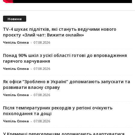
Новини
TV-4 шукає підлітків, які стануть ведучими нового
проєкту «Злий чат: Вижити онлайн»
Чепіль Олена
-
07.08.2026
Понад 90% шкіл з усієї області готові до впровадження
гарячого харчування
Чепіль Олена
-
07.08.2026
Як офіси “Зроблено в Україні” допомагають запускaти та
розвивати власну справу
Чепіль Олена
-
07.08.2026
Після температурних рекордів у регіоні очікують
похолодання та дощі
Чепіль Олена
-
07.08.2026
У Кременці переселенцям допомагають адаптуватися