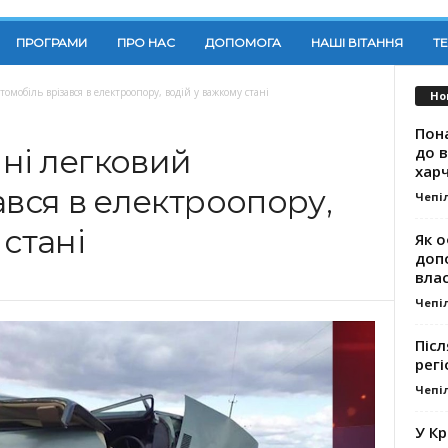
ПРОГРАМИ
ПРО НАС
ДОПОМОГА
НАШІ ВІТАННЯ
Т
мобіль врізався в електроопору, водій у важкому стані
Но
Пона
до 
ні легковий
хар
ався в електроопору,
Чепі
 стані
Як о
доп
влас
Чепі
Післ
регі
Чепі
У К