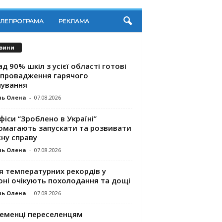
ЕЛЕПРОГРАМА
РЕКЛАМА
вини
д 90% шкіл з усієї області готові
впровадження гарячого
чування
ль Олена
-
07.08.2026
фіси “Зроблено в Україні”
омагають запускaти та розвивати
ну справу
ль Олена
-
07.08.2026
я температурних рекордів у
оні очікують похолодання та дощі
ль Олена
-
07.08.2026
ременці переселенцям