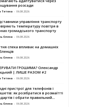
омагають адаптуватися через
ощування розсади
а Тетяна
-
06.08.2026
дставники управління транспорту
евіряють температуру повітря в
онах громадського транспорту
ль Олена
-
06.08.2026
ітня спека впливає на домашніх
бленців
ль Олена
-
06.08.2026
КЕРУВАТИ ГРОШИМА? Олександр
ацький | ЛИШЕ РАЗОМ #2
а Тетяна
-
06.08.2026
дні пристрої для телефонів і
шетів: як розібратися в розмаїтті
дартів і обрати правильний...
ль Олена
-
06.08.2026