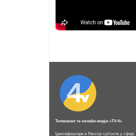
Телеканал та онлайн-медіа «TV-4»
Ідентифікатори в Реєстрі суб’єктів у сфері