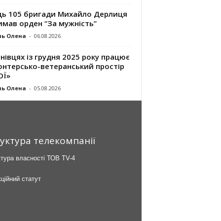
ць 105 бригади Михайло Дерлиця
имав орден “За мужність”
ль Олена
-
06.08.2026
нівцях із грудня 2025 року працює
онтерсько-ветеранський простір
ОЇ»
ль Олена
-
05.08.2026
уктура телекомпанії
тура власності ТОВ TV-4
ційний статут