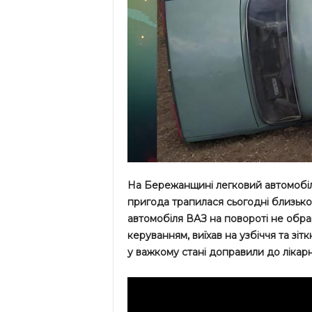
На Бережанщині легковий автомобіл
пригода трапилася сьогодні близько
автомобіля ВАЗ на повороті не обрав
керуванням, виїхав на узбіччя та зі
у важкому стані доправили до лікарн