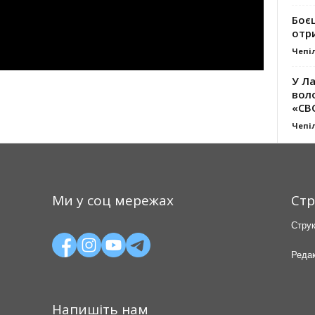
Боє
отр
Чепі
У Ла
вол
«СВ
Чепі
Ми у соц мережах
Стр
Струк
Редак
Напишіть нам