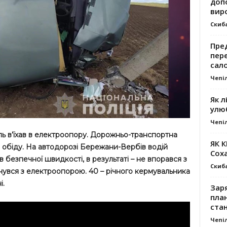
доп
вир
Скиб
Пре
пер
сал
Чепі
Як л
улю
Чепі
ь в’їхав в електроопору. Дорожньо-транспортна
ЯК 
 обіду. На автодорозі Бережани-Вербів водій
Сох
 безпечної швидкості, в результаті – не впорався з
Скиб
ткнувся з електроопорою. 40 – річного кермувальника
і.
Заря
план
стан
Чепі