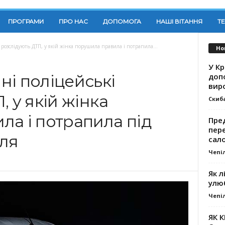
ПРОГРАМИ
ПРО НАС
ДОПОМОГА
НАШІ ВІТАННЯ
Т
розслідують ДТП, у якій жінка порушила правила і потрапила...
Но
У К
доп
і поліцейські
вир
 у якій жінка
Скиб
ла і потрапила під
Пре
пер
іля
сал
Чепі
Як л
улю
Чепі
ЯК 