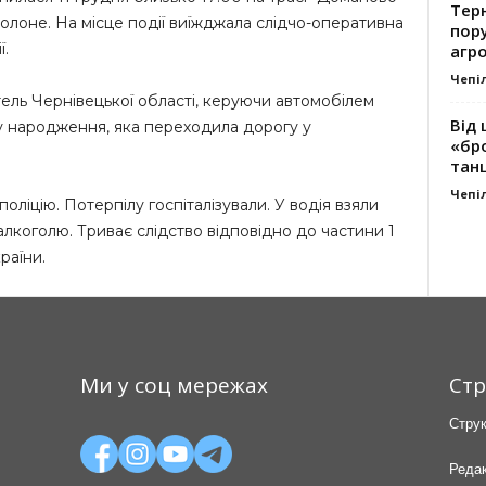
Тер
олоне. На місце події виїжджала слідчо-оперативна
пору
ї.
агро
Чепі
тель Чернівецької області, керуючи автомобілем
Від 
ку народження, яка переходила дорогу у
«бро
танц
Чепі
оліцію. Потерпілу госпіталізували. У водія взяли
 алкоголю. Триває слідство відповідно до частини 1
раїни.
Ми у соц мережах
Стр
Струк
Редак