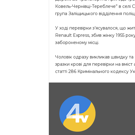
Ковель-Чернівці-Тереблече” в селі С
група Заліщицького відділення поліці
У ході перевірки з’ясувалося, що жи
Renault Express, збив жінку 1955 ро
забороненому місці.
Чоловік одразу викликав швидку та п
зразки крові для перевірки на вміст
статті 286 Кримінального кодексу Ук