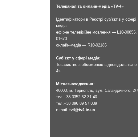
Телеканал та онлайн-медіа «TV-4»
Ідентифікатори в Реєстрі суб’єктів у сфері
медіа:
ефірне телевізійне мовлення — L10-00855, 
01670
онлайн-медіа — R10-02185
Суб’єкт у сфері медіа:
Товариство з обмеженою відповідальністю 
4»
Місцезнаходження:
46000, м. Тернопіль, вул. Сагайдачного, 2/
тел.
+38 0352 52 31 40
тел.
+38 096 89 57 039
e-mail:
tv4@tv4.te.ua