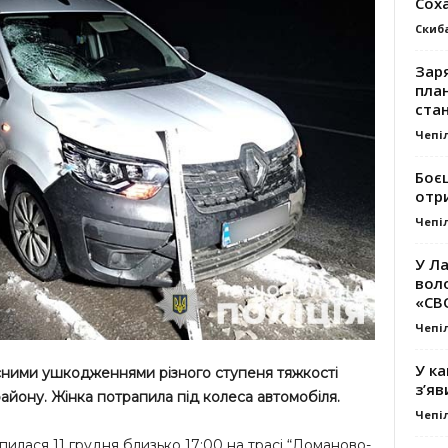
Сох
Скиб
Заря
план
стан
Чепі
Боє
отр
Чепі
У Ла
вол
«СВ
Чепі
У ка
есними ушкодженнями різного ступеня тяжкості
з’яв
айону. Жінка потрапила під колеса автомобіля.
Чепі
лася 11 грудня близько 17:00 на трасі “Доманово-