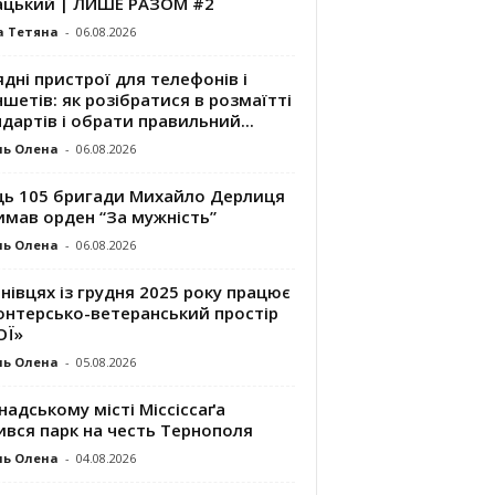
ацький | ЛИШЕ РАЗОМ #2
а Тетяна
-
06.08.2026
дні пристрої для телефонів і
шетів: як розібратися в розмаїтті
дартів і обрати правильний...
ль Олена
-
06.08.2026
ць 105 бригади Михайло Дерлиця
имав орден “За мужність”
ль Олена
-
06.08.2026
нівцях із грудня 2025 року працює
онтерсько-ветеранський простір
ОЇ»
ль Олена
-
05.08.2026
надському місті Міссіссаґа
ився парк на честь Тернополя
ль Олена
-
04.08.2026