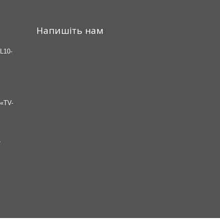
Напишіть нам
L10-
«TV-
7