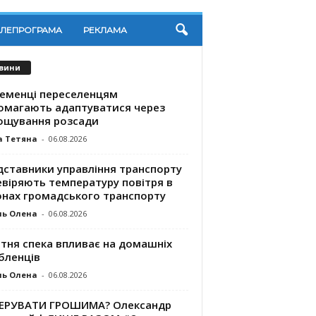
ЕЛЕПРОГРАМА
РЕКЛАМА
вини
ременці переселенцям
омагають адаптуватися через
ощування розсади
а Тетяна
-
06.08.2026
дставники управління транспорту
евіряють температуру повітря в
онах громадського транспорту
ль Олена
-
06.08.2026
ітня спека впливає на домашніх
бленців
ль Олена
-
06.08.2026
КЕРУВАТИ ГРОШИМА? Олександр