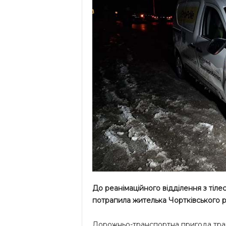
До реанімаційного відділення з тіл
потрапила жителька Чортківського р
Дорожньо-транспортна пригода трапи