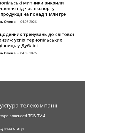
нопільські митники викрили
шення під час експорту
продукції на понад 1 млн грн
ль Олена
-
04.08.2026
щоденних тренувань до світової
нзи»: успіх тернопільських
івниць у Дубліні
ль Олена
-
04.08.2026
уктура телекомпанії
тура власності ТОВ TV-4
ційний статут