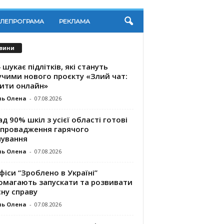
ЕЛЕПРОГРАМА
РЕКЛАМА
вини
 шукає підлітків, які стануть
учими нового проєкту «Злий чат:
ити онлайн»
ль Олена
-
07.08.2026
д 90% шкіл з усієї області готові
впровадження гарячого
чування
ль Олена
-
07.08.2026
фіси “Зроблено в Україні”
омагають запускaти та розвивати
ну справу
ль Олена
-
07.08.2026