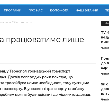
ПРОГРАМИ
ПРО НАС
ДОПОМОГА
НАШІ ВІТАННЯ
Т
тиме лише 65 % транспорту
Но
TV-4
вед
ята працюватиме лише
Виж
Чепі
Пона
до 
хар
ічня, у Тернополі громадський транспорт
Чепі
дня. Досвід попередніх років показує, що
та тролейбуси немає необхідності, тому вулицями
Як о
доп
 транспорту. В управлінні транспорту та зв'язку
влас
проблем можна буде доїхати і до міських кладовищ.
Чепі