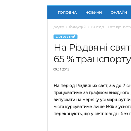
ГОЛОВНА
НОВИНИ
ОНЛАЙН
додому
благоустрій
На Різдвяні свята працюва
БЛАГОУСТРІЙ
На Різдвяні св
65 % транспорту
09.01.2013
На період Різдвяних свят, з 5 до 7 с
працюватиме за графіком вихідного 
випускати на мережу усі маршрутки 
міста курсуватиме лише 65% з усього
переконують, що у святкові дні без 