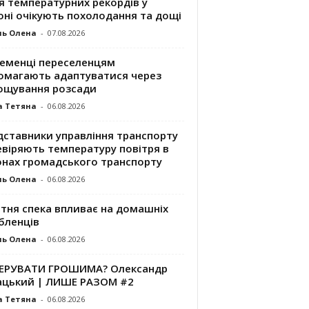
я температурних рекордів у
оні очікують похолодання та дощі
ль Олена
-
07.08.2026
ременці переселенцям
омагають адаптуватися через
ощування розсади
а Тетяна
-
06.08.2026
дставники управління транспорту
евіряють температуру повітря в
онах громадського транспорту
ль Олена
-
06.08.2026
ітня спека впливає на домашніх
бленців
ль Олена
-
06.08.2026
КЕРУВАТИ ГРОШИМА? Олександр
ацький | ЛИШЕ РАЗОМ #2
а Тетяна
-
06.08.2026