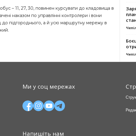
Заря
обус – 11, 27, 30, повинен курсувати до кладовища в
план
начені наказом по управлінні контролери і вони
стан
д до підгороднього, а й усю маршрутну мережу в
Чепі
кий.
Боє
отр
Чепі
Ми у соц мережах
Стр
Струк
Редак
Напишіть нам