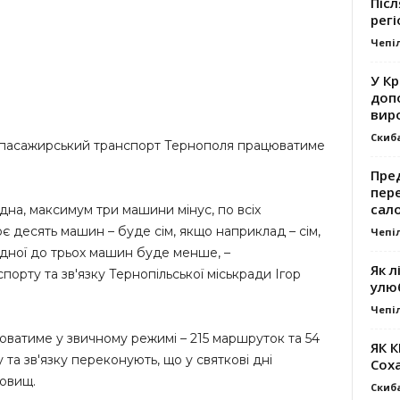
Післ
регі
Чепі
У К
доп
вир
Скиб
й пасажирський транспорт Тернополя працюватиме
Пре
пер
сал
дна, максимум три машини мінус, по всіх
є десять машин – буде сім, якщо наприклад – сім,
Чепі
одної до трьох машин буде менше, –
Як л
орту та зв'язку Тернопільської міськради Ігор
улю
Чепі
юватиме у звичному режимі – 215 маршруток та 54
ЯК 
 та зв'язку переконують, що у святкові дні
Сох
довищ.
Скиб