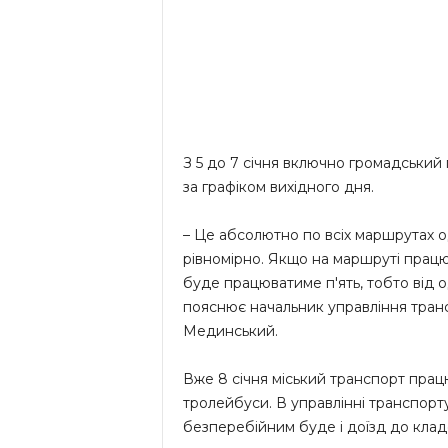
З 5 до 7 січня включно громадськи
за графіком вихідного дня.
– Це абсолютно по всіх маршрутах о
рівномірно. Якщо на маршруті працю
буде працюватиме п'ять, тобто від 
пояснює начальник управління трансп
Мединський.
Вже 8 січня міський транспорт прац
тролейбуси. В управлінні транспорту
безперебійним буде і доїзд до кла