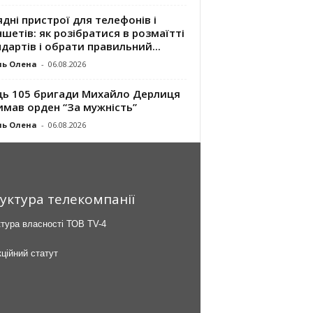
дні пристрої для телефонів і
шетів: як розібратися в розмаїтті
дартів і обрати правильний...
ль Олена
-
06.08.2026
ць 105 бригади Михайло Дерлиця
имав орден “За мужність”
ль Олена
-
06.08.2026
уктура телекомпанії
тура власності ТОВ TV-4
ційний статут