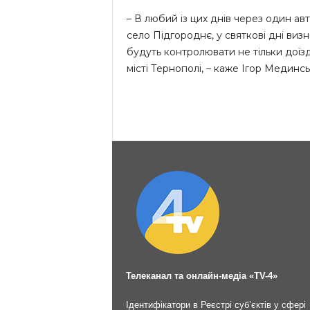
– В любий із цих днів через один авт
село Підгороднє, у святкові дні виз
будуть контролювати не тільки доїз
місті Тернополі, – каже Ігор Мединсь
Телеканал та онлайн-медіа «TV-4»
Ідентифікатори в Реєстрі суб’єктів у сфері