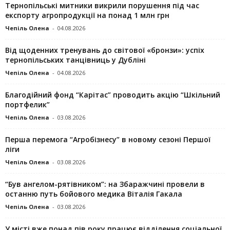
Тернопільські митники викрили порушення під час
експорту агропродукції на понад 1 млн грн
Чепіль Олена
-
04.08.2026
Від щоденних тренувань до світової «бронзи»: успіх
тернопільських танцівниць у Дубліні
Чепіль Олена
-
04.08.2026
Благодійний фонд “Карітас” проводить акцію “Шкільний
портфелик”
Чепіль Олена
-
03.08.2026
Перша перемога “Агробізнесу” в новому сезоні Першої
ліги
Чепіль Олена
-
03.08.2026
“Був ангелом-рятівником”: на Збаражчині провели в
останню путь бойового медика Віталія Гакала
Чепіль Олена
-
03.08.2026
У місті вже понад пів року працює відділення соціальної