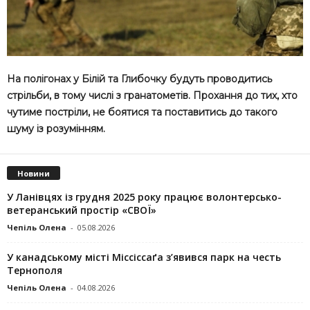
На полігонах у Білій та Глибочку будуть проводитись
стрільби, в тому числі з гранатометів. Прохання до тих, хто
чутиме постріли, не боятися та поставитись до такого
шуму із розумінням.
Новини
У Ланівцях із грудня 2025 року працює волонтерсько-
ветеранський простір «СВОЇ»
Чепіль Олена
-
05.08.2026
У канадському місті Міссіссаґа з’явився парк на честь
Тернополя
Чепіль Олена
-
04.08.2026