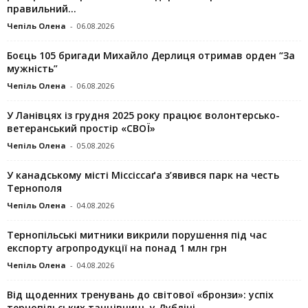
правильний...
Чепіль Олена
-
06.08.2026
Боєць 105 бригади Михайло Дерлиця отримав орден “За
мужність”
Чепіль Олена
-
06.08.2026
У Ланівцях із грудня 2025 року працює волонтерсько-
ветеранський простір «СВОЇ»
Чепіль Олена
-
05.08.2026
У канадському місті Міссіссаґа з’явився парк на честь
Тернополя
Чепіль Олена
-
04.08.2026
Тернопільські митники викрили порушення під час
експорту агропродукції на понад 1 млн грн
Чепіль Олена
-
04.08.2026
Від щоденних тренувань до світової «бронзи»: успіх
тернопільських танцівниць у Дубліні