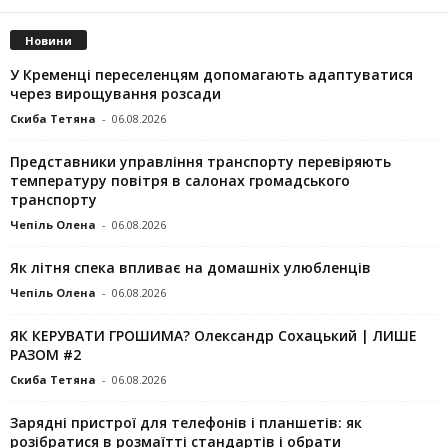
Новини
У Кременці переселенцям допомагають адаптуватися
через вирощування розсади
Скиба Тетяна
-
06.08.2026
Представники управління транспорту перевіряють
температуру повітря в салонах громадського
транспорту
Чепіль Олена
-
06.08.2026
Як літня спека впливає на домашніх улюбленців
Чепіль Олена
-
06.08.2026
ЯК КЕРУВАТИ ГРОШИМА? Олександр Сохацький | ЛИШЕ
РАЗОМ #2
Скиба Тетяна
-
06.08.2026
Зарядні пристрої для телефонів і планшетів: як
розібратися в розмаїтті стандартів і обрати