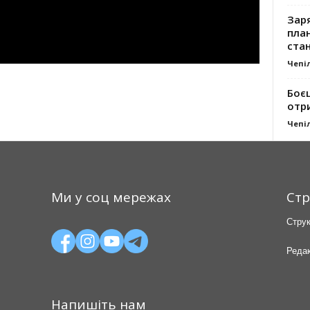
Заря
план
стан
Чепі
Боє
отр
Чепі
Ми у соц мережах
Стр
Струк
Редак
Напишіть нам