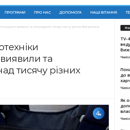
ПРОГРАМИ
ПРО НАС
ДОПОМОГА
НАШІ ВІТАННЯ
Т
опільщини виявили та знешкодили понад тисячу різних боєприпасів
Но
TV-4
вед
отехніки
Виж
виявили та
Чепі
ад тисячу різних
Пона
до 
хар
Чепі
Як о
доп
влас
Чепі