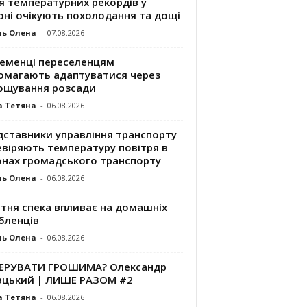
я температурних рекордів у
оні очікують похолодання та дощі
ль Олена
-
07.08.2026
ременці переселенцям
омагають адаптуватися через
ощування розсади
а Тетяна
-
06.08.2026
дставники управління транспорту
евіряють температуру повітря в
онах громадського транспорту
ль Олена
-
06.08.2026
ітня спека впливає на домашніх
бленців
ль Олена
-
06.08.2026
КЕРУВАТИ ГРОШИМА? Олександр
ацький | ЛИШЕ РАЗОМ #2
а Тетяна
-
06.08.2026