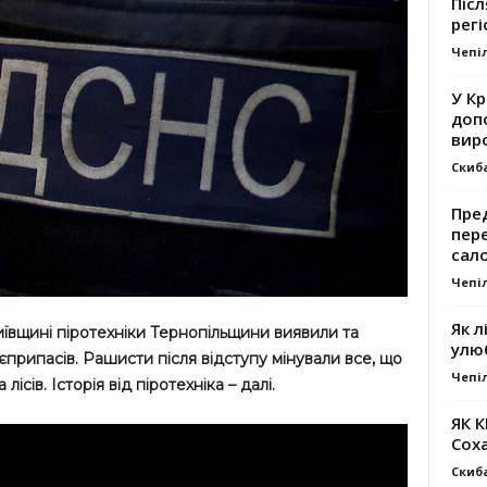
Післ
регі
Чепі
У К
доп
вир
Скиб
Пре
пер
сал
Чепі
Як л
иївщині піротехніки Тернопільщини виявили та
улю
припасів. Рашисти після відступу мінували все, що
Чепі
лісів. Історія від піротехніка – далі.
ЯК 
Сох
Скиб