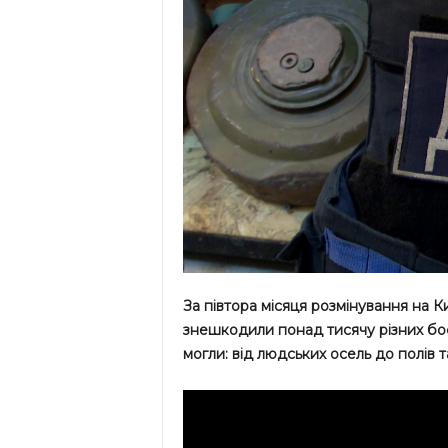
За півтора місяця розмінування на К
знешкодили понад тисячу різних боє
могли: від людських осель до полів та 