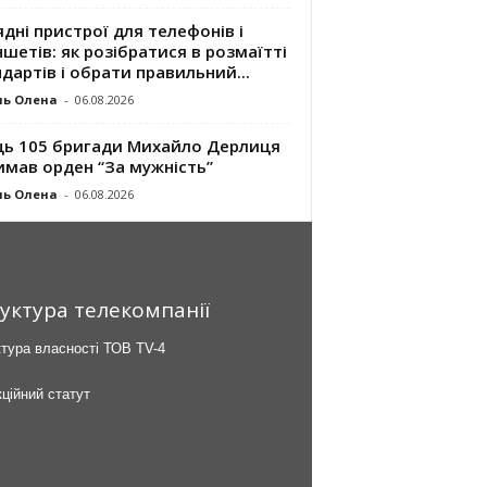
дні пристрої для телефонів і
шетів: як розібратися в розмаїтті
дартів і обрати правильний...
ль Олена
-
06.08.2026
ць 105 бригади Михайло Дерлиця
имав орден “За мужність”
ль Олена
-
06.08.2026
уктура телекомпанії
тура власності ТОВ TV-4
ційний статут