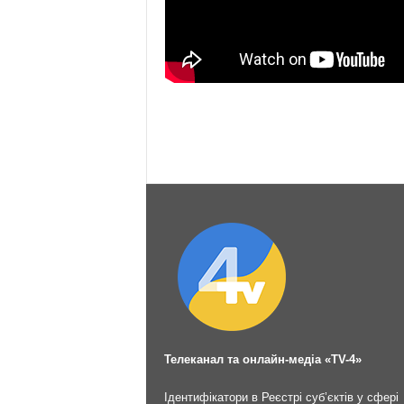
Телеканал та онлайн-медіа «TV-4»
Ідентифікатори в Реєстрі суб’єктів у сфері