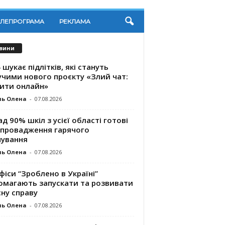
ЕЛЕПРОГРАМА
РЕКЛАМА
вини
 шукає підлітків, які стануть
учими нового проєкту «Злий чат:
ити онлайн»
ль Олена
-
07.08.2026
д 90% шкіл з усієї області готові
впровадження гарячого
чування
ль Олена
-
07.08.2026
фіси “Зроблено в Україні”
омагають запускaти та розвивати
ну справу
ль Олена
-
07.08.2026