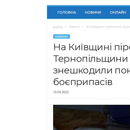
ГОЛОВНА
НОВИНИ
ОНЛАЙН
додому
Новини
На Київщині піротехніки Терн
НОВИНИ
На Київщині пір
Тернопільщини 
знешкодили пон
боєприпасів
13.06.2022