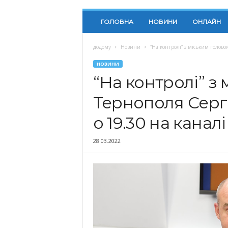
ГОЛОВНА
НОВИНИ
ОНЛАЙН
додому
Новини
“На контролі” з міським голово
НОВИНИ
“На контролі” з
Тернополя Серг
о 19.30 на каналі
28.03.2022