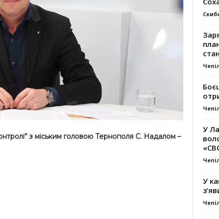
Сох
Скиб
Заря
план
стан
Чепі
Боє
отр
Чепі
У Ла
контролі” з міським головою Тернополя С. Надалом –
вол
«СВ
Чепі
У ка
з’яв
Чепі