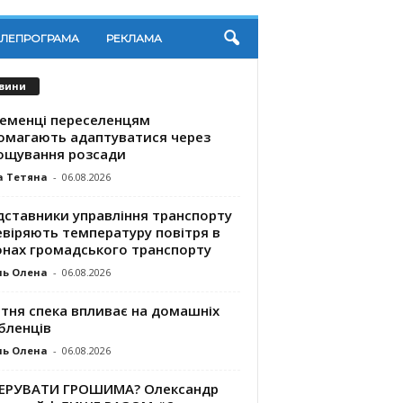
ЕЛЕПРОГРАМА
РЕКЛАМА
вини
ременці переселенцям
омагають адаптуватися через
ощування розсади
а Тетяна
-
06.08.2026
дставники управління транспорту
евіряють температуру повітря в
онах громадського транспорту
ль Олена
-
06.08.2026
ітня спека впливає на домашніх
бленців
ль Олена
-
06.08.2026
КЕРУВАТИ ГРОШИМА? Олександр