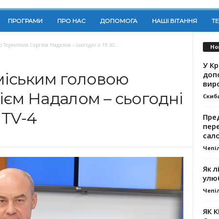
ПРОГРАМИ
ПРО НАС
ДОПОМОГА
НАШІ ВІТАННЯ
Т
ю Тернополя Сергієм Надалом – сьогодні о 19.30...
Но
У К
доп
 міським головою
вир
ієм Надалом – сьогодні
Скиб
 TV-4
Пре
пер
сал
Чепі
Як л
улю
Чепі
ЯК 