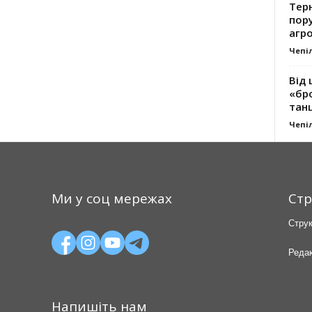
Тер
пору
агро
Чепі
Від 
«бро
танц
Чепі
Ми у соц мережах
Стр
Струк
Редак
Напишіть нам