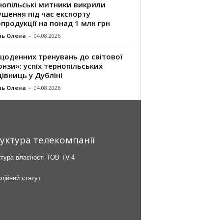
нопільські митники викрили
шення під час експорту
продукції на понад 1 млн грн
ль Олена
-
04.08.2026
щоденних тренувань до світової
нзи»: успіх тернопільських
івниць у Дубліні
ль Олена
-
04.08.2026
уктура телекомпанії
тура власності ТОВ TV-4
ційний статут