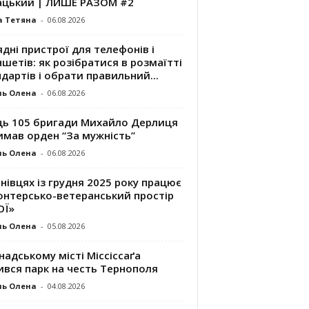
ацький | ЛИШЕ РАЗОМ #2
а Тетяна
-
06.08.2026
дні пристрої для телефонів і
шетів: як розібратися в розмаїтті
дартів і обрати правильний...
ль Олена
-
06.08.2026
ць 105 бригади Михайло Дерлиця
имав орден “За мужність”
ль Олена
-
06.08.2026
нівцях із грудня 2025 року працює
онтерсько-ветеранський простір
ОЇ»
ль Олена
-
05.08.2026
надському місті Міссіссаґа
ився парк на честь Тернополя
ль Олена
-
04.08.2026