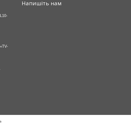
Напишіть нам
L10-
«TV-
7
а