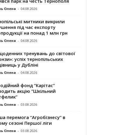
ився парк на честь Тернополя
ль Олена
-
04.08.2026
нопільські митники викрили
шення під час експорту
продукції на понад 1 млн грн
ль Олена
-
04.08.2026
щоденних тренувань до світової
нзи»: успіх тернопільських
івниць у Дубліні
ль Олена
-
04.08.2026
одійний фонд “Карітас”
водить акцію “Шкільний
тфелик”
ль Олена
-
03.08.2026
а перемога “Агробізнесу” в
му сезоні Першої ліги
ль Олена
-
03.08.2026