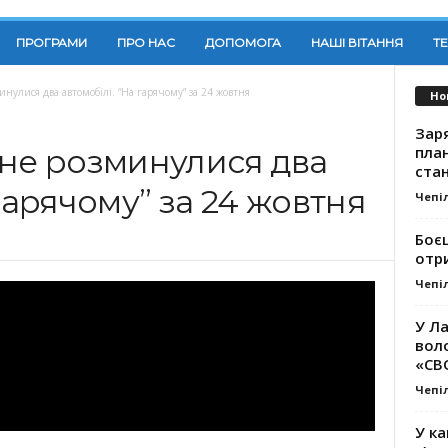
ПРОГРАМИ
ПРО НАС
ДОПОМОГА
НАШІ ВІТАННЯ
Т
нулися два автомобілі. “На гарячому” за 24 жовтня
Но
Заря
план
 не розминулися два
стан
 гарячому” за 24 жовтня
Чепі
Боє
отр
Чепі
У Ла
вол
«СВ
Чепі
У ка