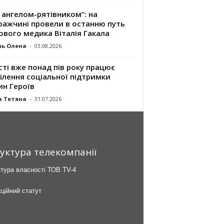
 ангелом-рятівником”: на
ражчині провели в останню путь
ового медика Віталія Гакала
ль Олена
-
03.08.2026
сті вже понад пів року працює
ілення соціальної підтримки
ин Героїв
а Тетяна
-
31.07.2026
уктура телекомпанії
тура власності ТОВ TV-4
ційний статут