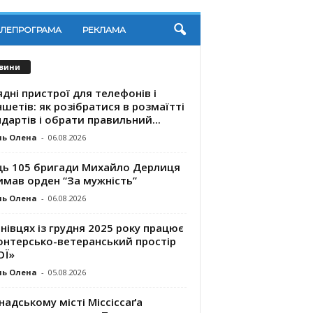
ЕЛЕПРОГРАМА
РЕКЛАМА
вини
дні пристрої для телефонів і
шетів: як розібратися в розмаїтті
дартів і обрати правильний...
ль Олена
-
06.08.2026
ць 105 бригади Михайло Дерлиця
имав орден “За мужність”
ль Олена
-
06.08.2026
нівцях із грудня 2025 року працює
онтерсько-ветеранський простір
ОЇ»
ль Олена
-
05.08.2026
надському місті Міссіссаґа