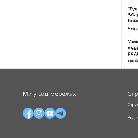
“Був
Зба
бой
Чепі
У мі
відд
род
Скиб
Ми у соц мережах
Стр
Струк
Редак