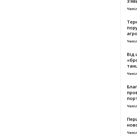
з’яв
Чепі
Тер
пору
агро
Чепі
Від 
«бро
танц
Чепі
Благ
про
пор
Чепі
Перш
ново
Чепі