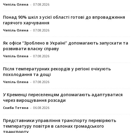
Чепіль Олена
-
07.08.2026
Понад 90% шкіл з усієї області готові до впровадження
гарячого харчування
Чепіль Олена
-
07.08.2026
Як офіси “Зроблено в Україні” допомагають запускaти та
розвивати власну справу
Чепіль Олена
-
07.08.2026
Після температурних рекордів у регіоні очікують
похолодання та дощі
Чепіль Олена
-
07.08.2026
У Кременці переселенцям допомагають адаптуватися
через вирощування розсади
Скиба Тетяна
-
06.08.2026
Представники управління транспорту перевіряють
температуру повітря в салонах громадського
транспорту