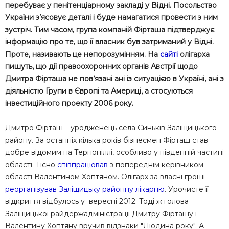
перебуває у пенітенціарному закладі у Відні. Посольство
України з’ясовує деталі і буде намагатися провести з ним
зустріч. Тим часом, група компаній Фірташа підтверджує
інформацію про те, що її власник був затриманий у Відні.
Проте, називають це непорозумінням. На
сайті
олігарха
пишуть, що дії правоохоронних органів Австрії щодо
Дмитра Фірташа не пов’язані ані із ситуацією в Україні, ані з
діяльністю Групи в Європі та Америці, а стосуються
інвестиційного проекту 2006 року.
Дмитро Фірташ – уродженець села Синьків Заліщицького
району. За останніх кілька років бізнесмен Фірташ став
добре відомим на Тернопіллі, особливо у південній частині
області. Тісно
співпрацював
з попереднім керівником
області Валентином Хоптяном. Олігарх за власні гроші
реорганізував Заліщицьку районну лікарню
. Урочисте її
відкриття відбулось у вересні 2012. Тоді ж голова
Заліщицької райдержадміністрації Дмитру Фірташу і
Валентину Хоптяну вручив відзнаки "Людина року". А