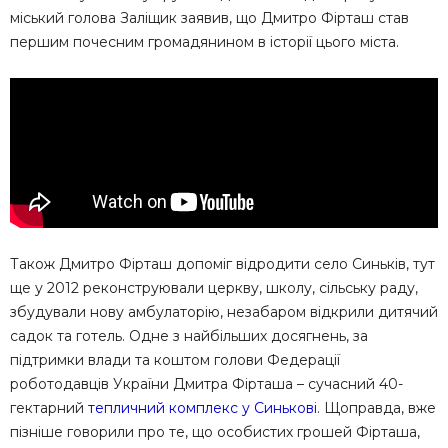
міський голова Заліщик заявив, що Дмитро Фірташ став
першим почесним громадянином в історії цього міста.
Також Дмитро Фірташ допоміг відродити село Синьків, тут
ще у 2012 реконструювали церкву, школу, сільську раду,
збудували нову амбулаторію, незабаром відкрили дитячий
садок та готель. Одне з найбільших досягнень, за
підтримки влади та коштом голови Федерації
роботодавців України Дмитра Фірташа – сучасний 40-
гектарний
тепличний комплекс у Синькові
. Щоправда, вже
пізніше говорили про те, що особистих грошей Фірташа,