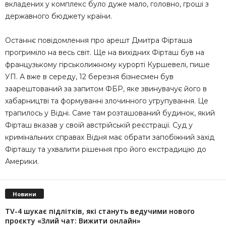
вкладених у комплекс було дуже мало, головно, гроші з
державного бюджету країни.
Останнє повідомлення про арешт Дмитра Фірташа
прогриміло на весь світ. Ще на вихідних Фірташ був на
французькому гірськолижному курорті Куршевелі, пише
УП. А вже в середу, 12 березня бізнесмен був
заарештований за запитом ФБР, яке звинувачує його в
хабарництві та формуванні злочинного угрупування. Це
трапилось у Відні. Саме там розташований будинок, який
Фірташ вказав у своїй австрійській реєстрації. Суд у
кримінальних справах Відня має обрати запобіжний захід
Фірташу та ухвалити рішення про його екстрадицію до
Америки.
Новини
TV-4 шукає підлітків, які стануть ведучими нового
проєкту «Злий чат: Вижити онлайн»