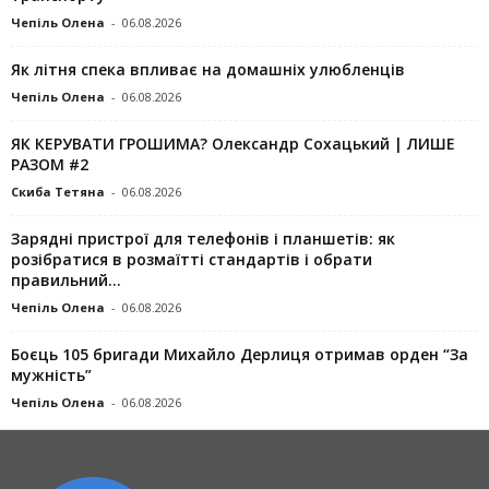
Чепіль Олена
-
06.08.2026
Як літня спека впливає на домашніх улюбленців
Чепіль Олена
-
06.08.2026
ЯК КЕРУВАТИ ГРОШИМА? Олександр Сохацький | ЛИШЕ
РАЗОМ #2
Скиба Тетяна
-
06.08.2026
Зарядні пристрої для телефонів і планшетів: як
розібратися в розмаїтті стандартів і обрати
правильний...
Чепіль Олена
-
06.08.2026
Боєць 105 бригади Михайло Дерлиця отримав орден “За
мужність”
Чепіль Олена
-
06.08.2026