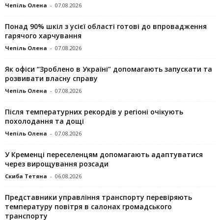
Чепіль Олена
-
07.08.2026
Понад 90% шкіл з усієї області готові до впровадження
гарячого харчування
Чепіль Олена
-
07.08.2026
Як офіси “Зроблено в Україні” допомагають запускaти та
розвивати власну справу
Чепіль Олена
-
07.08.2026
Після температурних рекордів у регіоні очікують
похолодання та дощі
Чепіль Олена
-
07.08.2026
У Кременці переселенцям допомагають адаптуватися
через вирощування розсади
Скиба Тетяна
-
06.08.2026
Представники управління транспорту перевіряють
температуру повітря в салонах громадського
транспорту