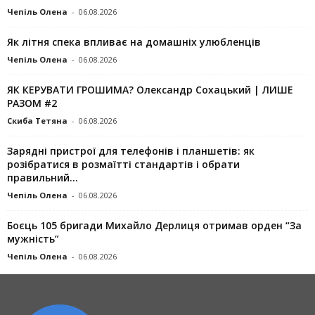
Чепіль Олена
-
06.08.2026
Як літня спека впливає на домашніх улюбленців
Чепіль Олена
-
06.08.2026
ЯК КЕРУВАТИ ГРОШИМА? Олександр Сохацький | ЛИШЕ
РАЗОМ #2
Скиба Тетяна
-
06.08.2026
Зарядні пристрої для телефонів і планшетів: як
розібратися в розмаїтті стандартів і обрати
правильний...
Чепіль Олена
-
06.08.2026
Боєць 105 бригади Михайло Дерлиця отримав орден “За
мужність”
Чепіль Олена
-
06.08.2026