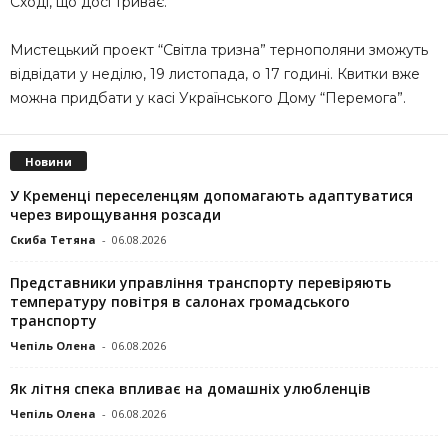
Сході, що досі триває.
Мистецький проект “Світла тризна” тернополяни зможуть
відвідати у неділю, 19 листопада, о 17 годині. Квитки вже
можна придбати у касі Українського Дому “Перемога”.
Новини
У Кременці переселенцям допомагають адаптуватися
через вирощування розсади
Скиба Тетяна
-
06.08.2026
Представники управління транспорту перевіряють
температуру повітря в салонах громадського
транспорту
Чепіль Олена
-
06.08.2026
Як літня спека впливає на домашніх улюбленців
Чепіль Олена
-
06.08.2026