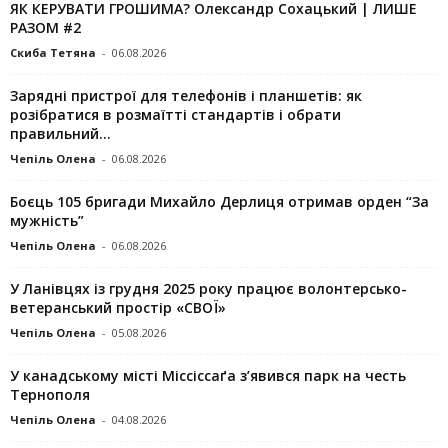
ЯК КЕРУВАТИ ГРОШИМА? Олександр Сохацький | ЛИШЕ
РАЗОМ #2
Скиба Тетяна
-
06.08.2026
Зарядні пристрої для телефонів і планшетів: як
розібратися в розмаїтті стандартів і обрати
правильний...
Чепіль Олена
-
06.08.2026
Боєць 105 бригади Михайло Дерлиця отримав орден “За
мужність”
Чепіль Олена
-
06.08.2026
У Ланівцях із грудня 2025 року працює волонтерсько-
ветеранський простір «СВОЇ»
Чепіль Олена
-
05.08.2026
У канадському місті Міссіссаґа з’явився парк на честь
Тернополя
Чепіль Олена
-
04.08.2026