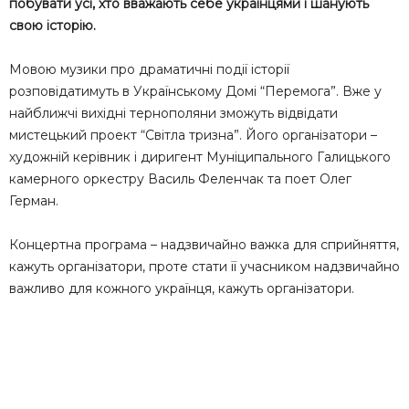
побувати усі, хто вважають себе українцями і шанують
свою історію.
Мовою музики про драматичні події історії
розповідатимуть в Українському Домі “Перемога”. Вже у
найближчі вихідні тернополяни зможуть відвідати
мистецький проект “Світла тризна”. Його організатори –
художній керівник і диригент Муніципального Галицького
камерного оркестру Василь Феленчак та поет Олег
Герман.
Концертна програма – надзвичайно важка для сприйняття,
кажуть організатори, проте стати її учасником надзвичайно
важливо для кожного українця, кажуть організатори.