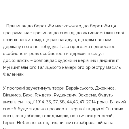
– Призиває до боротьби нас кожного, до боротьби ця
програма, нас призиває до сповіді, до активності життєвої
позиції тільки тому, ще раз нагадую, що крім нас нам
державу ніхто не побудує. Така програма підкреслює
особистість, роль особистості в державі, її силу, її
досконілість, – розповідає художній керівник і диригент
Муніципального Галицького камерного оркестру Василь
Феленчак.
У програмі звучатимуть твори Барвінського, Джекінса,
Вільямса, Баха, Генделя, Рудакевич. Зокрема, будуть
висвітлені події 1914, 33, 37, 38, 44,46, 47, 2014 років. В такий
спосіб буде згадано про жертв першої та другої Світових
воєн, концтаборів, голодоморів, політичних репресій,
Героїв Небесної сотні, тих, чиї життя забрала війна на