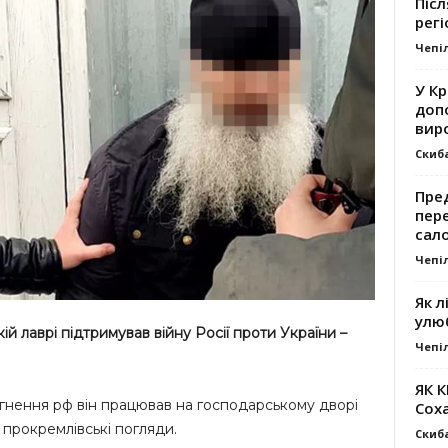
Післ
регі
Чепі
У К
доп
вир
Скиб
Пре
пер
сал
Чепі
Як л
улю
й лаврі підтримував війну Росії проти України –
Чепі
ЯК 
нення рф він працював на господарському дворі
Сох
ї прокремлівські погляди.
Скиб