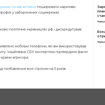
Заря
ушник почав активно
поширювати наративи
план
 профілі у заборонених соцмережах
стан
Чепі
ково-політичне керівництво рф і дискредитував
Боє
отр
Чепі
иявлено мобільні телефони, які він використовував
енту. Ініційована СБУ експертиза підтвердила факти
 країни-агресора.
і позбавлення волі строком на 5 років.