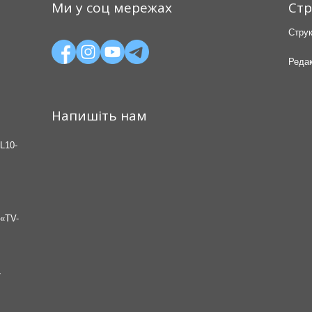
Ми у соц мережах
Стр
Струк
Редак
Напишіть нам
L10-
«TV-
7