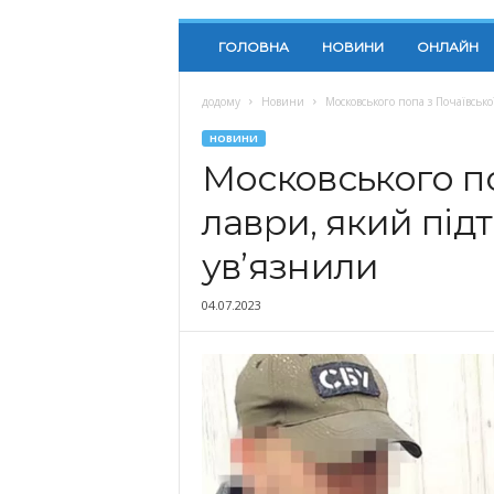
ГОЛОВНА
НОВИНИ
ОНЛАЙН
додому
Новини
Московського попа з Почаївсько
НОВИНИ
Московського по
лаври, який під
ув’язнили
04.07.2023