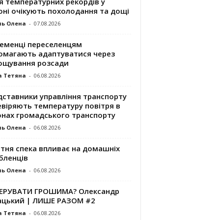
я температурних рекордів у
оні очікують похолодання та дощі
ль Олена
-
07.08.2026
ременці переселенцям
омагають адаптуватися через
ощування розсади
а Тетяна
-
06.08.2026
дставники управління транспорту
евіряють температуру повітря в
онах громадського транспорту
ль Олена
-
06.08.2026
ітня спека впливає на домашніх
бленців
ль Олена
-
06.08.2026
КЕРУВАТИ ГРОШИМА? Олександр
ацький | ЛИШЕ РАЗОМ #2
а Тетяна
-
06.08.2026