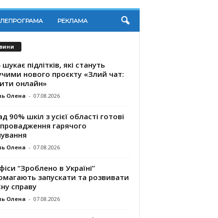
ЕЛЕПРОГРАМА
РЕКЛАМА
вини
 шукає підлітків, які стануть
учими нового проєкту «Злий чат:
ити онлайн»
ль Олена
-
07.08.2026
д 90% шкіл з усієї області готові
впровадження гарячого
чування
ль Олена
-
07.08.2026
фіси “Зроблено в Україні”
омагають запускaти та розвивати
ну справу
ль Олена
-
07.08.2026