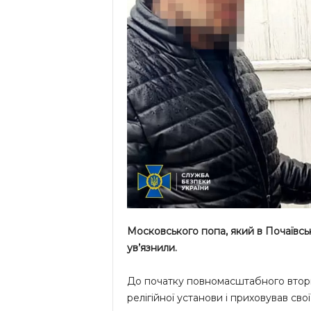
Московського попа, який в Почаївські
ув’язнили.
До початку повномасштабного вторг
релігійної установи і приховував сво