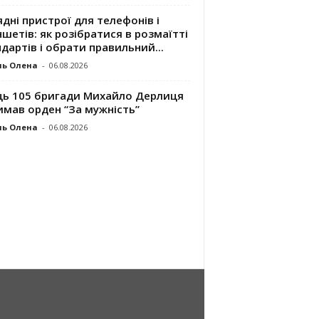
дні пристрої для телефонів і
шетів: як розібратися в розмаїтті
дартів і обрати правильний...
ль Олена
-
06.08.2026
ць 105 бригади Михайло Дерлиця
имав орден “За мужність”
ль Олена
-
06.08.2026