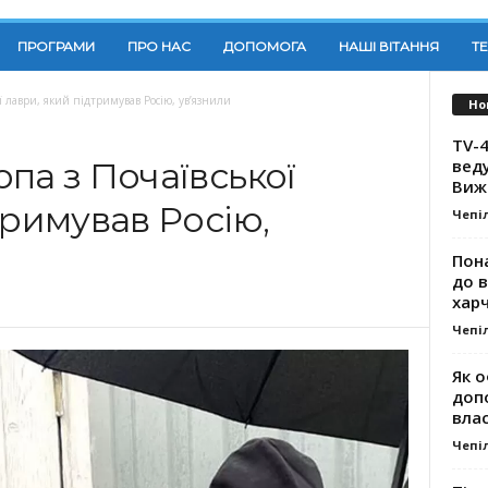
ПРОГРАМИ
ПРО НАС
ДОПОМОГА
НАШІ ВІТАННЯ
Т
ї лаври, який підтримував Росію, ув’язнили
Но
TV-4
вед
па з Почаївської
Виж
тримував Росію,
Чепі
Пона
до 
хар
Чепі
Як о
доп
влас
Чепі