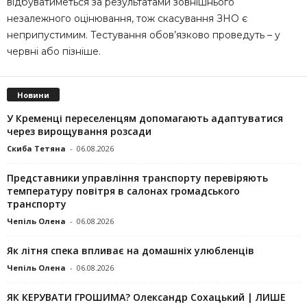
відбуватиметься за результатами зовнішнього
незалежного оцінювання, тож скасування ЗНО є
неприпустимим. Тестування обов’язково проведуть – у
червні або пізніше.
Новини
У Кременці переселенцям допомагають адаптуватися
через вирощування розсади
Скиба Тетяна
-
06.08.2026
Представники управління транспорту перевіряють
температуру повітря в салонах громадського
транспорту
Чепіль Олена
-
06.08.2026
Як літня спека впливає на домашніх улюбленців
Чепіль Олена
-
06.08.2026
ЯК КЕРУВАТИ ГРОШИМА? Олександр Сохацький | ЛИШЕ