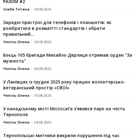
РАЗОМ #2
Скиба Тетяна
-
06.08.2026
Зарядні пристрої для телефонів і планшетів: як
розібратися в розмаїтті стандартів і обрати
правильний...
Чепіль Олена
-
06.08.2026
Боєць 105 бригади Михайло Дерлиця отримав орден “За
мужність”
Чепіль Олена
-
06.08.2026
У Ланівцях із грудня 2025 року працює волонтерсько-
ветеранський простір «СВОЇ»
Чепіль Олена
-
05.08.2026
У канадському місті Міссіссаґа з’явився парк на честь
Тернополя
Чепіль Олена
-
04.08.2026
Тернопільські митники викрили порушення під час