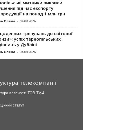
нопільські митники викрили
шення під час експорту
продукції на понад 1 млн грн
ль Олена
-
04.08.2026
щоденних тренувань до світової
нзи»: успіх тернопільських
івниць у Дубліні
ль Олена
-
04.08.2026
уктура телекомпанії
тура власності ТОВ TV-4
ційний статут