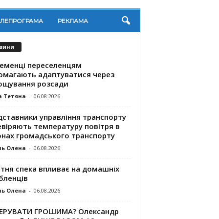
ЕЛЕПРОГРАМА
РЕКЛАМА
вини
ременці переселенцям
омагають адаптуватися через
ощування розсади
а Тетяна
-
06.08.2026
дставники управління транспорту
евіряють температуру повітря в
онах громадського транспорту
ль Олена
-
06.08.2026
ітня спека впливає на домашніх
бленців
ль Олена
-
06.08.2026
КЕРУВАТИ ГРОШИМА? Олександр