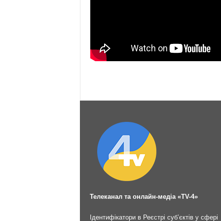
Телеканал та онлайн-медіа «TV-4»
Ідентифікатори в Реєстрі суб’єктів у сфері