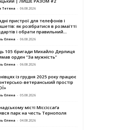
ацький | ЛИШЕ РАЗОМ #2
а Тетяна
-
06.08.2026
дні пристрої для телефонів і
шетів: як розібратися в розмаїтті
дартів і обрати правильний...
ль Олена
-
06.08.2026
ць 105 бригади Михайло Дерлиця
имав орден “За мужність”
ль Олена
-
06.08.2026
нівцях із грудня 2025 року працює
онтерсько-ветеранський простір
ОЇ»
ль Олена
-
05.08.2026
надському місті Міссіссаґа
ився парк на честь Тернополя
ль Олена
-
04.08.2026