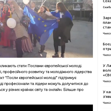
Сох
Скиб
Заря
план
стан
Чепі
Боє
отр
Чепі
У Ла
ликають стати Послами європейської молоді.
вол
і, професійного розвитку та молодіжного лідерства
«СВ
єкт “Посли європейської молоді” підтримує
Чепі
ді професіонали та лідери можуть долучитися до
ся у різних країнах світу та онлайн. Більше про
У ка
з’яв
Чепі