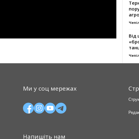
Тер
пору
агро
Чепі
Від 
«бро
танц
Чепі
Ми у соц мережах
Стр
Струк
Редак
Напишіть нам