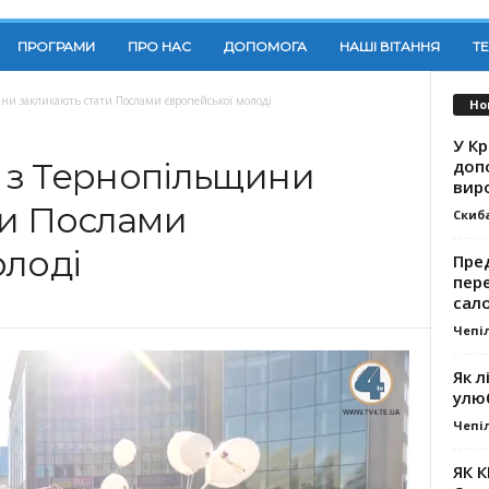
ПРОГРАМИ
ПРО НАС
ДОПОМОГА
НАШІ ВІТАННЯ
Т
и закликають стати Послами європейської молоді
Но
У К
доп
 з Тернопільщини
вир
ти Послами
Скиб
олоді
Пре
пер
сал
Чепі
Як л
улю
Чепі
ЯК 