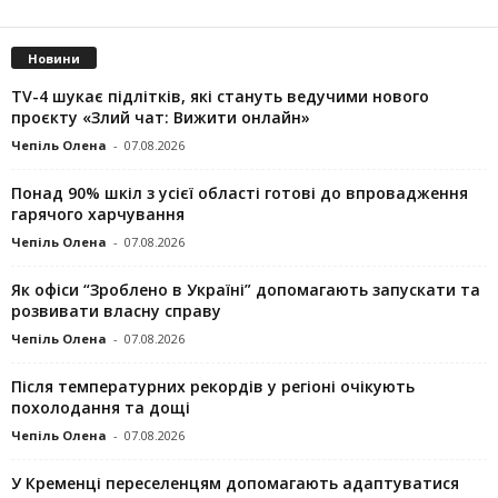
Новини
TV-4 шукає підлітків, які стануть ведучими нового
проєкту «Злий чат: Вижити онлайн»
Чепіль Олена
-
07.08.2026
Понад 90% шкіл з усієї області готові до впровадження
гарячого харчування
Чепіль Олена
-
07.08.2026
Як офіси “Зроблено в Україні” допомагають запускaти та
розвивати власну справу
Чепіль Олена
-
07.08.2026
Після температурних рекордів у регіоні очікують
похолодання та дощі
Чепіль Олена
-
07.08.2026
У Кременці переселенцям допомагають адаптуватися