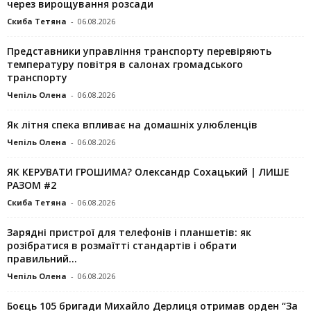
через вирощування розсади
Скиба Тетяна
-
06.08.2026
Представники управління транспорту перевіряють
температуру повітря в салонах громадського
транспорту
Чепіль Олена
-
06.08.2026
Як літня спека впливає на домашніх улюбленців
Чепіль Олена
-
06.08.2026
ЯК КЕРУВАТИ ГРОШИМА? Олександр Сохацький | ЛИШЕ
РАЗОМ #2
Скиба Тетяна
-
06.08.2026
Зарядні пристрої для телефонів і планшетів: як
розібратися в розмаїтті стандартів і обрати
правильний...
Чепіль Олена
-
06.08.2026
Боєць 105 бригади Михайло Дерлиця отримав орден “За