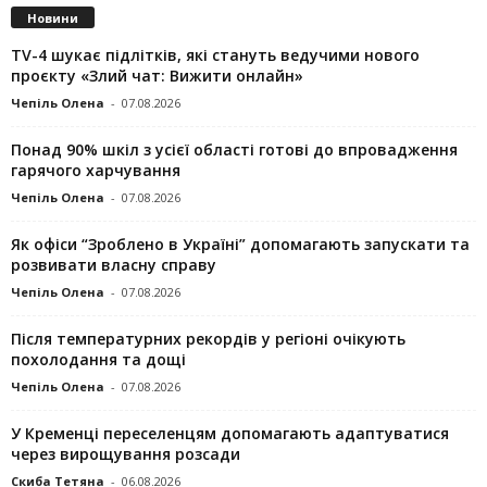
Новини
TV-4 шукає підлітків, які стануть ведучими нового
проєкту «Злий чат: Вижити онлайн»
Чепіль Олена
-
07.08.2026
Понад 90% шкіл з усієї області готові до впровадження
гарячого харчування
Чепіль Олена
-
07.08.2026
Як офіси “Зроблено в Україні” допомагають запускaти та
розвивати власну справу
Чепіль Олена
-
07.08.2026
Після температурних рекордів у регіоні очікують
похолодання та дощі
Чепіль Олена
-
07.08.2026
У Кременці переселенцям допомагають адаптуватися
через вирощування розсади
Скиба Тетяна
-
06.08.2026