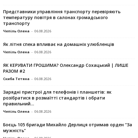
Представники управління транспорту перевіряють
температуру повітря в салонах громадського
транспорту
Чепіль Олена
-
06.08.2026
Як літня спека впливає на домашніх улюбленців
Чепіль Олена
-
06.08.2026
ЯК КЕРУВАТИ ГРОШИМА? Олександр Сохацький | ЛИШЕ
РАЗОМ #2
Скиба Тетяна
-
06.08.2026
Зарядні пристрої для телефонів і планшетів: як
розібратися в розмаїтті стандартів і обрати
правильний...
Чепіль Олена
-
06.08.2026
Боєць 105 бригади Михайло Дерлиця отримав орден “За
мужність”