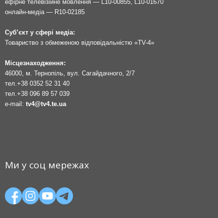
ефірне телевізійне мовлення — L10-00855, L10-01670
онлайн-медіа — R10-02185
Суб’єкт у сфері медіа:
Товариство з обмеженою відповідальністю «TV-4»
Місцезнаходження:
46000, м. Тернопіль, вул. Сагайдачного, 2/7
тел.
+38 0352 52 31 40
тел.
+38 096 89 57 039
e-mail:
tv4@tv4.te.ua
Ми у соц мережах