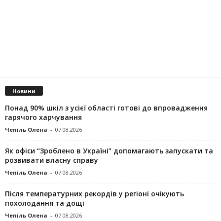
Новини
Понад 90% шкіл з усієї області готові до впровадження
гарячого харчування
Чепіль Олена
-
07.08.2026
Як офіси “Зроблено в Україні” допомагають запускaти та
розвивати власну справу
Чепіль Олена
-
07.08.2026
Після температурних рекордів у регіоні очікують
похолодання та дощі
Чепіль Олена
-
07.08.2026