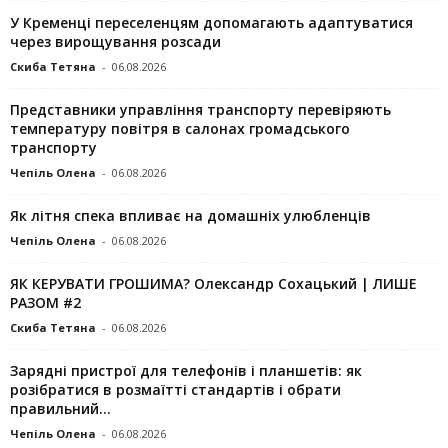
У Кременці переселенцям допомагають адаптуватися
через вирощування розсади
Скиба Тетяна
-
06.08.2026
Представники управління транспорту перевіряють
температуру повітря в салонах громадського
транспорту
Чепіль Олена
-
06.08.2026
Як літня спека впливає на домашніх улюбленців
Чепіль Олена
-
06.08.2026
ЯК КЕРУВАТИ ГРОШИМА? Олександр Сохацький | ЛИШЕ
РАЗОМ #2
Скиба Тетяна
-
06.08.2026
Зарядні пристрої для телефонів і планшетів: як
розібратися в розмаїтті стандартів і обрати
правильний...
Чепіль Олена
-
06.08.2026