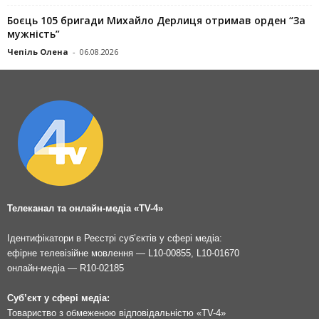
Боєць 105 бригади Михайло Дерлиця отримав орден “За
мужність”
Чепіль Олена
-
06.08.2026
Телеканал та онлайн-медіа «TV-4»
Ідентифікатори в Реєстрі суб’єктів у сфері медіа:
ефірне телевізійне мовлення — L10-00855, L10-01670
онлайн-медіа — R10-02185
Суб’єкт у сфері медіа:
Товариство з обмеженою відповідальністю «TV-4»