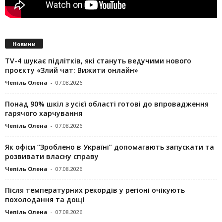
Новини
TV-4 шукає підлітків, які стануть ведучими нового
проєкту «Злий чат: Вижити онлайн»
Чепіль Олена
-
07.08.2026
Понад 90% шкіл з усієї області готові до впровадження
гарячого харчування
Чепіль Олена
-
07.08.2026
Як офіси “Зроблено в Україні” допомагають запускaти та
розвивати власну справу
Чепіль Олена
-
07.08.2026
Після температурних рекордів у регіоні очікують
похолодання та дощі
Чепіль Олена
-
07.08.2026