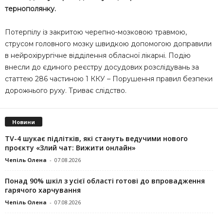
тернополянку.
Потерпілу із закритою черепно-мозковою травмою,
струсом головного мозку швидкою допомогою доправили
в нейрохірургічне відділення обласної лікарні. Подію
внесли до єдиного реєстру досудових розслідувань за
статтею 286 частиною 1 ККУ – Порушення правил безпеки
дорожнього руху. Триває слідство.
Новини
TV-4 шукає підлітків, які стануть ведучими нового
проєкту «Злий чат: Вижити онлайн»
Чепіль Олена
-
07.08.2026
Понад 90% шкіл з усієї області готові до впровадження
гарячого харчування
Чепіль Олена
-
07.08.2026