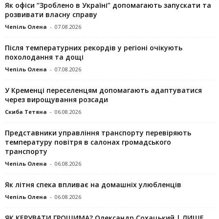
Як офіси “Зроблено в Україні” допомагають запускaти та
розвивати власну справу
Чепіль Олена
-
07.08.2026
Після температурних рекордів у регіоні очікують
похолодання та дощі
Чепіль Олена
-
07.08.2026
У Кременці переселенцям допомагають адаптуватися
через вирощування розсади
Скиба Тетяна
-
06.08.2026
Представники управління транспорту перевіряють
температуру повітря в салонах громадського
транспорту
Чепіль Олена
-
06.08.2026
Як літня спека впливає на домашніх улюбленців
Чепіль Олена
-
06.08.2026
ЯК КЕРУВАТИ ГРОШИМА? Олександр Сохацький | ЛИШЕ