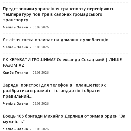
Представники управління транспорту перевіряють
температуру повітря в салонах громадського
транспорту
Чепіль Олена
-
06.08.2026
Як літня спека впливає на домашніх улюбленців
Чепіль Олена
-
06.08.2026
ЯК КЕРУВАТИ ГРОШИМА? Олександр Сохацький | ЛИШЕ
РАЗОМ #2
Скиба Тетяна
-
06.08.2026
Зарядні пристрої для телефонів і планшетів: як
розібратися в розмаїтті стандартів і обрати
правильний...
Чепіль Олена
-
06.08.2026
Боєць 105 бригади Михайло Дерлиця отримав орден “За
мужність”
Чепіль Олена
-
06.08.2026