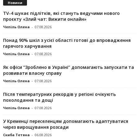
Новини
TV-4 шукає підлітків, які стануть ведучими нового
проєкту «Злий чат: Вижити онлайн»
Чепіль Олена
-
07.08.2026
Понад 90% шкіл з усієї області готові до впровадження
гарячого харчування
Чепіль Олена
-
07.08.2026
Як офіси “Зроблено в Україні” допомагають запускaти та
розвивати власну справу
Чепіль Олена
-
07.08.2026
Після температурних рекордів у регіоні очікують
похолодання та дощі
Чепіль Олена
-
07.08.2026
У Кременці переселенцям допомагають адаптуватися
через вирощування розсади
Скиба Тетяна
-
06.08.2026