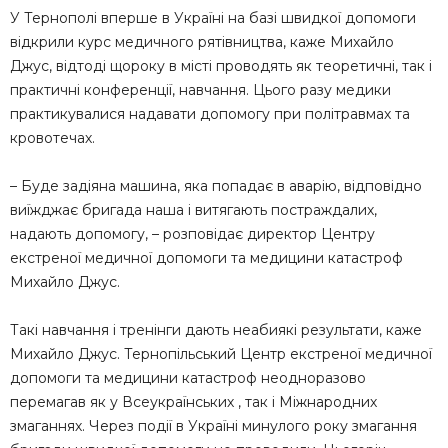
У Тернополі вперше в Україні на базі швидкої допомоги
відкрили курс медичного рятівництва, каже Михайло
Джус, відтоді щороку в місті проводять як теоретичні, так і
практичні конференції, навчання. Цього разу медики
практикувалися надавати допомогу при політравмах та
кровотечах.
– Буде задіяна машина, яка попадає в аварію, відповідно
виїжджає бригада наша і витягають постраждалих,
надають допомогу, – розповідає директор Центру
екстреної медичної допомоги та медицини катастроф
Михайло Джус.
Такі навчання і тренінги дають неабиякі результати, каже
Михайло Джус. Тернопільський Центр екстреної медичної
допомоги та медицини катастроф неодноразово
перемагав як у Всеукраїнських , так і Міжнародних
змаганнях. Через події в Україні минулого року змагання