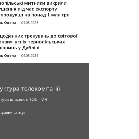
нопільські митники викрили
шення під час експорту
продукції на понад 1 млн грн
ль Олена
-
04.08.2026
щоденних тренувань до світової
нзи»: успіх тернопільських
івниць у Дубліні
ль Олена
-
04.08.2026
уктура телекомпанії
тура власності ТОВ TV-4
ційний статут