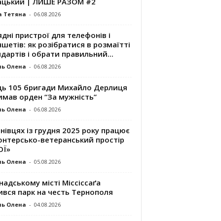
ацький | ЛИШЕ РАЗОМ #2
а Тетяна
-
06.08.2026
дні пристрої для телефонів і
шетів: як розібратися в розмаїтті
дартів і обрати правильний...
ль Олена
-
06.08.2026
ць 105 бригади Михайло Дерлиця
имав орден “За мужність”
ль Олена
-
06.08.2026
нівцях із грудня 2025 року працює
онтерсько-ветеранський простір
ОЇ»
ль Олена
-
05.08.2026
надському місті Міссіссаґа
ився парк на честь Тернополя
ль Олена
-
04.08.2026