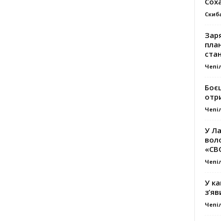
Сох
Скиб
Заря
план
стан
Чепі
Боє
отр
Чепі
У Ла
вол
«СВ
Чепі
У ка
з’яв
Чепі