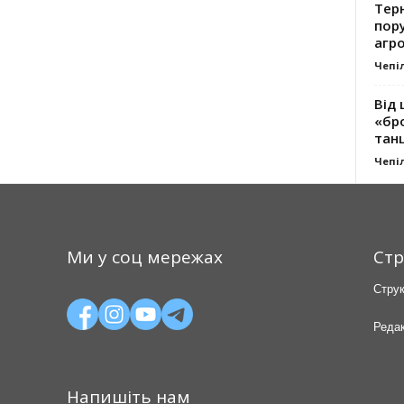
Тер
пору
агро
Чепі
Від 
«бро
танц
Чепі
Ми у соц мережах
Стр
Струк
Редак
Напишіть нам