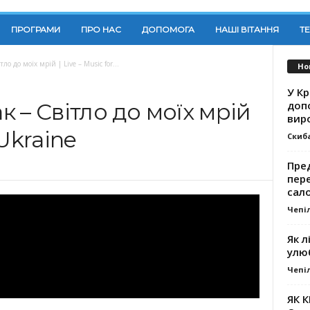
ПРОГРАМИ
ПРО НАС
ДОПОМОГА
НАШІ ВІТАННЯ
Т
ло до моїх мрій | Live – Music for...
Но
У К
доп
 – Світло до моїх мрій
вир
 Ukraine
Скиб
Пре
пер
сал
Чепі
Як л
улю
Чепі
ЯК 