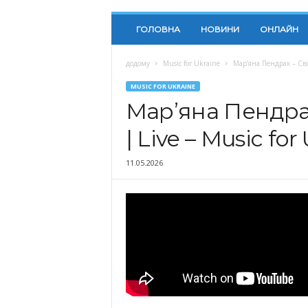
ГОЛОВНА
НОВИНИ
ОНЛАЙН
додому
Music for Ukraine
Мар’яна Пендрак – Світ
MUSIC FOR UKRAINE
Мар’яна Пендрак
| Live – Music for
11.05.2026