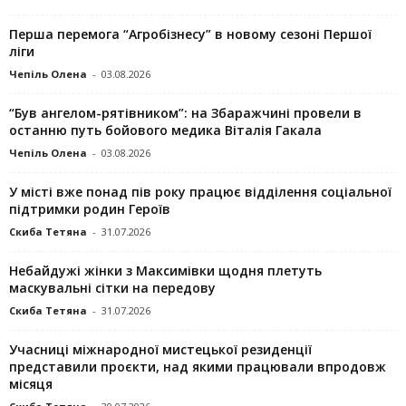
Перша перемога “Агробізнесу” в новому сезоні Першої
ліги
Чепіль Олена
-
03.08.2026
“Був ангелом-рятівником”: на Збаражчині провели в
останню путь бойового медика Віталія Гакала
Чепіль Олена
-
03.08.2026
У місті вже понад пів року працює відділення соціальної
підтримки родин Героїв
Скиба Тетяна
-
31.07.2026
Небайдужі жінки з Максимівки щодня плетуть
маскувальні сітки на передову
Скиба Тетяна
-
31.07.2026
Учасниці міжнародної мистецької резиденції
представили проєкти, над якими працювали впродовж
місяця