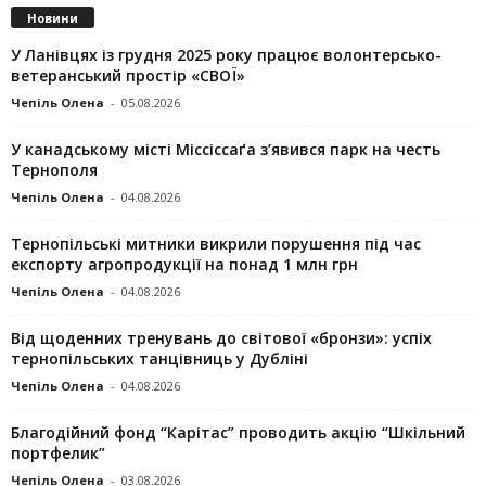
Новини
У Ланівцях із грудня 2025 року працює волонтерсько-
ветеранський простір «СВОЇ»
Чепіль Олена
-
05.08.2026
У канадському місті Міссіссаґа з’явився парк на честь
Тернополя
Чепіль Олена
-
04.08.2026
Тернопільські митники викрили порушення під час
експорту агропродукції на понад 1 млн грн
Чепіль Олена
-
04.08.2026
Від щоденних тренувань до світової «бронзи»: успіх
тернопільських танцівниць у Дубліні
Чепіль Олена
-
04.08.2026
Благодійний фонд “Карітас” проводить акцію “Шкільний
портфелик”
Чепіль Олена
-
03.08.2026