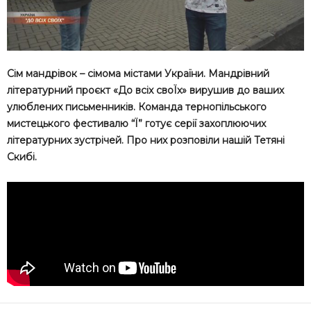
Сім мандрівок – сімома містами України. Мандрівний
літературний проєкт «До всіх своЇх» вирушив до ваших
улюблених письменників. Команда тернопільського
мистецького фестивалю “Ї” готує серії захоплюючих
літературних зустрічей. Про них розповіли нашій Тетяні
Скибі.