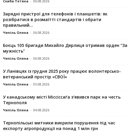
Скиба Тетяна
-
06.08.2026
Зарядні пристрої для телефонів і планшетів: як
розібратися в розмаїтті стандартів і обрати
правильний...
Чепіль Олена
-
06.08.2026
Боєць 105 бригади Михайло Дерлиця отримав орден “За
мужність”
Чепіль Олена
-
06.08.2026
У Ланівцях із грудня 2025 року працює волонтерсько-
ветеранський простір «СВОЇ»
Чепіль Олена
-
05.08.2026
У канадському місті Міссіссаґа з’явився парк на честь
Тернополя
Чепіль Олена
-
04.08.2026
Тернопільські митники викрили порушення під час
експорту агропродукції на понад 1 млн грн