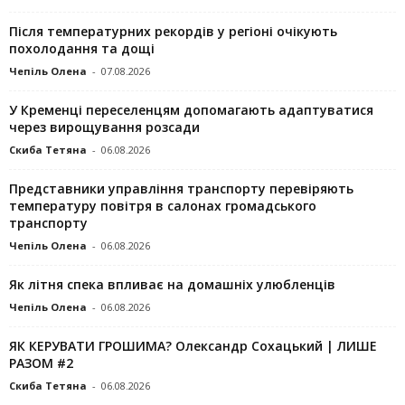
Після температурних рекордів у регіоні очікують
похолодання та дощі
Чепіль Олена
-
07.08.2026
У Кременці переселенцям допомагають адаптуватися
через вирощування розсади
Скиба Тетяна
-
06.08.2026
Представники управління транспорту перевіряють
температуру повітря в салонах громадського
транспорту
Чепіль Олена
-
06.08.2026
Як літня спека впливає на домашніх улюбленців
Чепіль Олена
-
06.08.2026
ЯК КЕРУВАТИ ГРОШИМА? Олександр Сохацький | ЛИШЕ
РАЗОМ #2
Скиба Тетяна
-
06.08.2026