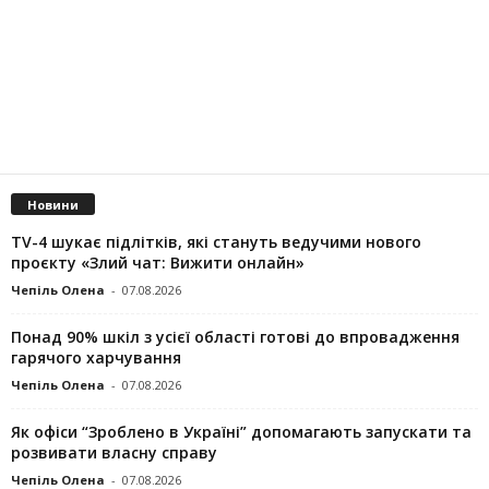
Новини
TV-4 шукає підлітків, які стануть ведучими нового
проєкту «Злий чат: Вижити онлайн»
Чепіль Олена
-
07.08.2026
Понад 90% шкіл з усієї області готові до впровадження
гарячого харчування
Чепіль Олена
-
07.08.2026
Як офіси “Зроблено в Україні” допомагають запускaти та
розвивати власну справу
Чепіль Олена
-
07.08.2026