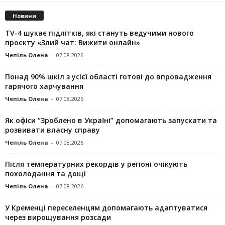
Новини
TV-4 шукає підлітків, які стануть ведучими нового
проєкту «Злий чат: Вижити онлайн»
Чепіль Олена
-
07.08.2026
Понад 90% шкіл з усієї області готові до впровадження
гарячого харчування
Чепіль Олена
-
07.08.2026
Як офіси “Зроблено в Україні” допомагають запускaти та
розвивати власну справу
Чепіль Олена
-
07.08.2026
Після температурних рекордів у регіоні очікують
похолодання та дощі
Чепіль Олена
-
07.08.2026
У Кременці переселенцям допомагають адаптуватися
через вирощування розсади