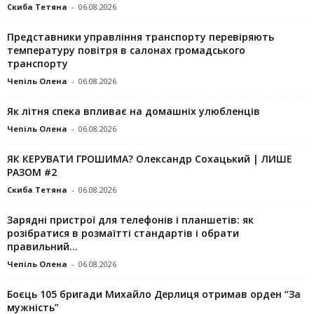
Скиба Тетяна
-
06.08.2026
Представники управління транспорту перевіряють
температуру повітря в салонах громадського
транспорту
Чепіль Олена
-
06.08.2026
Як літня спека впливає на домашніх улюбленців
Чепіль Олена
-
06.08.2026
ЯК КЕРУВАТИ ГРОШИМА? Олександр Сохацький | ЛИШЕ
РАЗОМ #2
Скиба Тетяна
-
06.08.2026
Зарядні пристрої для телефонів і планшетів: як
розібратися в розмаїтті стандартів і обрати
правильний...
Чепіль Олена
-
06.08.2026
Боєць 105 бригади Михайло Дерлиця отримав орден “За
мужність”