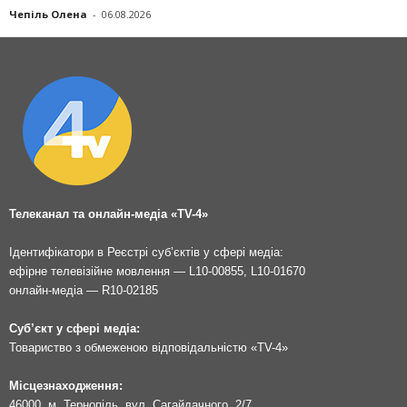
Чепіль Олена
-
06.08.2026
Телеканал та онлайн-медіа «TV-4»
Ідентифікатори в Реєстрі суб’єктів у сфері медіа:
ефірне телевізійне мовлення — L10-00855, L10-01670
онлайн-медіа — R10-02185
Суб’єкт у сфері медіа:
Товариство з обмеженою відповідальністю «TV-4»
Місцезнаходження:
46000, м. Тернопіль, вул. Сагайдачного, 2/7