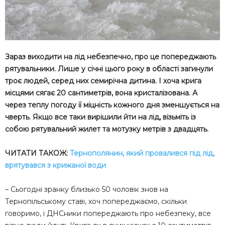
Зараз виходити на лід небезпечно, про це попереджають
рятувальники. Лише у січні цього року в області загинули
троє людей, серед них семирічна дитина. І хоча крига
місцями сягає 20 сантиметрів, вона кристалізована. А
через теплу погоду її міцність кожного дня зменшується на
чверть. Якщо все таки вирішили йти на лід, візьміть із
собою рятувальний жилет та мотузку метрів з двадцять.
ЧИТАТИ ТАКОЖ:
Тернополянин, який провалився під лід,
врятувався з крижаної води
– Сьогодні зранку близько 50 чоловік знов на
Тернопільському ставі, хоч попереджаємо, скільки
говоримо, і ДНСники попереджають про небезпеку, все