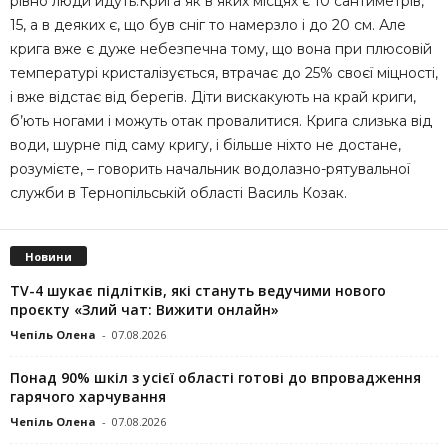
рівно люди йдуть.Крига як в яких місцях є 10 сантиметрів,
15, а в деяких є, що був сніг то намерзло і до 20 см. Але
крига вже є дуже небезпечна тому, що вона при плюсовій
температурі кристалізується, втрачає до 25% своєї міцності,
і вже відстає від берегів. Діти вискакують на край криги,
б’ють ногами і можуть отак провалитися. Крига слизька від
води, шурне під саму кригу, і більше ніхто не достане,
розумієте, – говорить начальник водолазно-рятувальної
служби в Тернопільській області Василь Козак.
Новини
TV-4 шукає підлітків, які стануть ведучими нового
проєкту «Злий чат: Вижити онлайн»
Чепіль Олена
-
07.08.2026
Понад 90% шкіл з усієї області готові до впровадження
гарячого харчування
Чепіль Олена
-
07.08.2026