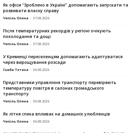
Як офіси “Зроблено в Україні” допомагають запускaти та
розвивати власну справу
Чепіль Олена
-
07.08.2026
Після температурних рекордів у регіоні очікують
похолодання та дощі
Чепіль Олена
-
07.08.2026
У Кременці переселенцям допомагають адаптуватися
через вирощування розсади
Скиба Тетяна
-
06.08.2026
Представники управління транспорту перевіряють
температуру повітря в салонах громадського
транспорту
Чепіль Олена
-
06.08.2026
Як літня спека впливає на домашніх улюбленців
Чепіль Олена
-
06.08.2026