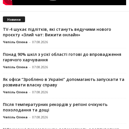
Новини
TV-4 шукає підлітків, які стануть ведучими нового
проєкту «Злий чат: Вижити онлайн»
Чепіль Олена
-
07.08.2026
Понад 90% шкіл з усієї області готові до впровадження
гарячого харчування
Чепіль Олена
-
07.08.2026
Як офіси “Зроблено в Україні” допомагають запускaти та
розвивати власну справу
Чепіль Олена
-
07.08.2026
Після температурних рекордів у регіоні очікують
похолодання та дощі
Чепіль Олена
-
07.08.2026