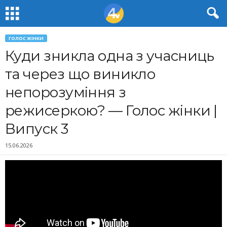
ГОЛОС ЖІНКИ
Куди зникла одна з учасниць
та через що виникло
непорозуміння з
режисеркою? — Голос жінки |
Випуск 3
15.06.2026