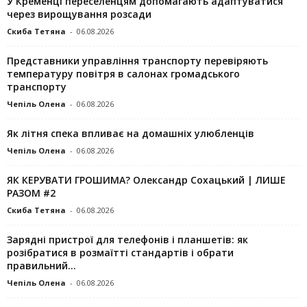
У Кременці переселенцям допомагають адаптуватися
через вирощування розсади
Скиба Тетяна
-
06.08.2026
Представники управління транспорту перевіряють
температуру повітря в салонах громадського
транспорту
Чепіль Олена
-
06.08.2026
Як літня спека впливає на домашніх улюбленців
Чепіль Олена
-
06.08.2026
ЯК КЕРУВАТИ ГРОШИМА? Олександр Сохацький | ЛИШЕ
РАЗОМ #2
Скиба Тетяна
-
06.08.2026
Зарядні пристрої для телефонів і планшетів: як
розібратися в розмаїтті стандартів і обрати
правильний...
Чепіль Олена
-
06.08.2026