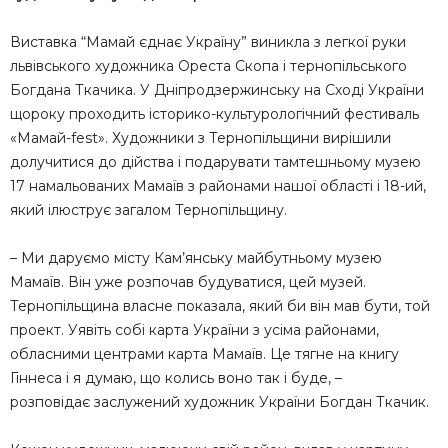
Виставка “Мамай єднає Україну” виникла з легкої руки
львівського художника Ореста Скопа і тернопільського
Богдана Ткачика. У Дніпродзержинську на Сході України
щороку проходить історико-культурологічний фестиваль
«Мамай-fest». Художники з Тернопільщини вирішили
долучитися до дійства і подарувати тамтешньому музею
17 намальованих Мамаїв з районами нашої області і 18-ий,
який ілюструє загалом Тернопільщину.
– Ми даруємо місту Кам’янську майбутньому музею
Мамаїв. Він уже розпочав будуватися, цей музей.
Тернопільщина власне показала, який би він мав бути, той
проект. Уявіть собі карта України з усіма районами,
обласними центрами карта Мамаїв. Це тягне на книгу
Гіннеса і я думаю, що колись воно так і буде, –
розповідає заслужений художник України Богдан Ткачик.