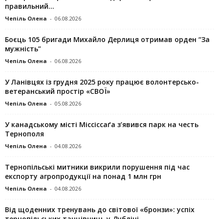
правильний...
Чепіль Олена
-
06.08.2026
Боєць 105 бригади Михайло Дерлиця отримав орден “За
мужність”
Чепіль Олена
-
06.08.2026
У Ланівцях із грудня 2025 року працює волонтерсько-
ветеранський простір «СВОЇ»
Чепіль Олена
-
05.08.2026
У канадському місті Міссіссаґа з’явився парк на честь
Тернополя
Чепіль Олена
-
04.08.2026
Тернопільські митники викрили порушення під час
експорту агропродукції на понад 1 млн грн
Чепіль Олена
-
04.08.2026
Від щоденних тренувань до світової «бронзи»: успіх
тернопільських танцівниць у Дубліні