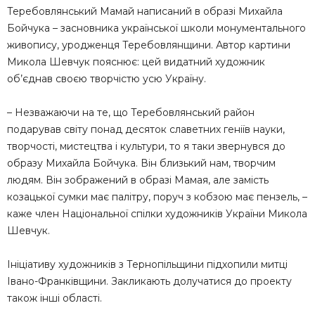
Теребовлянський Мамай написаний в образі Михайла
Бойчука – засновника української школи монументального
живопису, уродженця Теребовлянщини. Автор картини
Микола Шевчук пояснює: цей видатний художник
об’єднав своєю творчістю усю Україну.
– Незважаючи на те, що Теребовлянський район
подарував світу понад десяток славетних геніїв науки,
творчості, мистецтва і культури, то я таки звернувся до
образу Михайла Бойчука. Він близький нам, творчим
людям. Він зображений в образі Мамая, але замість
козацької сумки має палітру, поруч з кобзою має пензель, –
каже член Національної спілки художників України Микола
Шевчук.
Ініціативу художників з Тернопільщини підхопили митці
Івано-Франківщини. Закликають долучатися до проекту
також інші області.