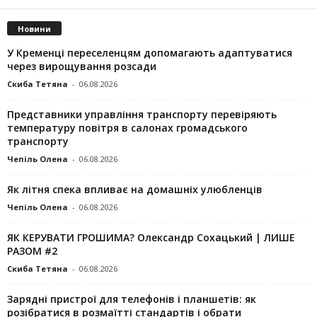
Новини
У Кременці переселенцям допомагають адаптуватися
через вирощування розсади
Скиба Тетяна
-
06.08.2026
Представники управління транспорту перевіряють
температуру повітря в салонах громадського
транспорту
Чепіль Олена
-
06.08.2026
Як літня спека впливає на домашніх улюбленців
Чепіль Олена
-
06.08.2026
ЯК КЕРУВАТИ ГРОШИМА? Олександр Сохацький | ЛИШЕ
РАЗОМ #2
Скиба Тетяна
-
06.08.2026
Зарядні пристрої для телефонів і планшетів: як
розібратися в розмаїтті стандартів і обрати