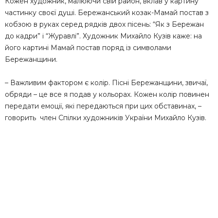
Кожен художник, малюючи свій район, вклав у картину
частинку своєї душі. Бережанський козак-Мамай постав з
кобзою в руках серед рядків двох пісень: “Як з Бережан
до кадри” і “Журавлі”. Художник Михайло Кузів каже: на
його картині Мамай постав поряд із символами
Бережанщини.
– Важливим фактором є колір. Пісні Бережанщини, звичаї,
обряди – це все я подав у кольорах. Кожен колір повинен
передати емоції, які передаються при цих обставинах, –
говорить член Спілки художників України Михайло Кузів.