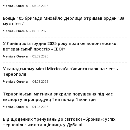
Чепіль Олена
-
06.08.2026
Боєць 105 бригади Михайло Дерлиця отримав орден “За
мужність”
Чепіль Олена
-
06.08.2026
У Ланівцях із грудня 2025 року працює волонтерсько-
ветеранський простір «СВОЇ»
Чепіль Олена
-
05.08.2026
У канадському місті Міссіссаґа з’явився парк на честь
Тернополя
Чепіль Олена
-
04.08.2026
Тернопільські митники викрили порушення під час
експорту агропродукції на понад 1 млн грн
Чепіль Олена
-
04.08.2026
Від щоденних тренувань до світової «бронзи»: успіх
тернопільських танцівниць у Дубліні