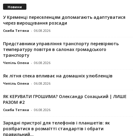
Новини
У Кременці переселенцям допомагають адаптуватися
через вирощування розсади
Скиба Тетяна
-
06.08.2026
Представники управління транспорту перевіряють
температуру повітря в салонах громадського
транспорту
Чепіль Олена
-
06.08.2026
Як літня спека впливає на домашніх улюбленців
Чепіль Олена
-
06.08.2026
ЯК КЕРУВАТИ ГРОШИМА? Олександр Сохацький | ЛИШЕ
РАЗОМ #2
Скиба Тетяна
-
06.08.2026
Зарядні пристрої для телефонів і планшетів: як
розібратися в розмаїтті стандартів і обрати
правильний...