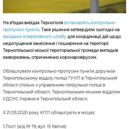
На в’їздах-виїздах Тернополя
встановлять контрольно-
пропускні пункти
. Таке рішення затвердили сьогодні на
засіданні оперативного штабу
для координації дій щодо
недопущення занесення і поширення на території
Тернопільської міської територіальної громади випадків
захворювань, спричинених коронаровірусом.
Облаштувати контрольно-пропускні пункти доручили
Тернопільському відділу поліції ГУНП в Тернопільський
області спільно з управлінням патрульної поліції в
Тернопільській області, Тернопільським міським відділом
УДСНС України в Тернопільській області.
З 21.03.2020 року КПП облаштують в місцях:
1.Пост (а/д М-19, вул. 15 Квітня):