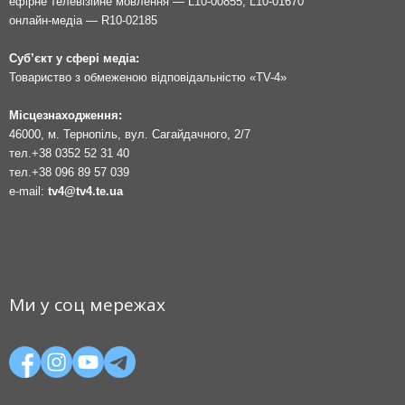
ефірне телевізійне мовлення — L10-00855, L10-01670
онлайн-медіа — R10-02185
Суб’єкт у сфері медіа:
Товариство з обмеженою відповідальністю «TV-4»
Місцезнаходження:
46000, м. Тернопіль, вул. Сагайдачного, 2/7
тел.
+38 0352 52 31 40
тел.
+38 096 89 57 039
e-mail:
tv4@tv4.te.ua
Ми у соц мережах