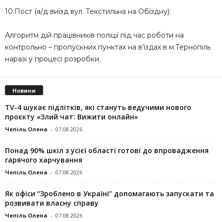
10.Пост (а/д виїзд вул. Текстильна на Обїздну):
Алгоритм дій працівників поліції під час роботи на
контрольно – пропускних пунктах на в’їздах в м.Тернопіль
наразі у процесі розробки.
Новини
TV-4 шукає підлітків, які стануть ведучими нового
проєкту «Злий чат: Вижити онлайн»
Чепіль Олена
-
07.08.2026
Понад 90% шкіл з усієї області готові до впровадження
гарячого харчування
Чепіль Олена
-
07.08.2026
Як офіси “Зроблено в Україні” допомагають запускaти та
розвивати власну справу
Чепіль Олена
-
07.08.2026