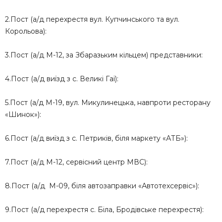
2.Пост (а/д перехрестя вул. Купчинського та вул.
Корольова):
3.Пост (а/д М-12, за Збаразьким кільцем) представники:
4.Пост (а/д виїзд з с. Великі Гаї):
5.Пост (а/д М-19, вул. Микулинецька, навпроти ресторану
«Шинок»):
6.Пост (а/д виїзд з с. Петриків, біля маркету «АТБ»):
7.Пост (а/д М-12, сервісний центр МВС):
8.Пост (а/д М-09, біля автозаправки «Автотехсервіс»):
9.Пост (а/д перехрестя с. Біла, Бродівське перехрестя):