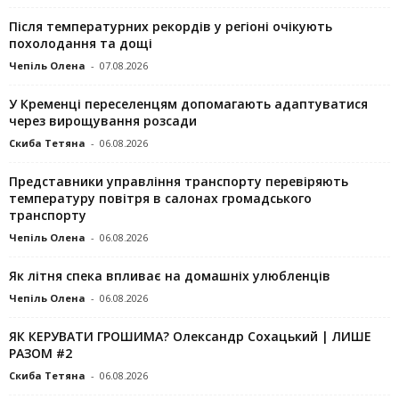
Після температурних рекордів у регіоні очікують
похолодання та дощі
Чепіль Олена
-
07.08.2026
У Кременці переселенцям допомагають адаптуватися
через вирощування розсади
Скиба Тетяна
-
06.08.2026
Представники управління транспорту перевіряють
температуру повітря в салонах громадського
транспорту
Чепіль Олена
-
06.08.2026
Як літня спека впливає на домашніх улюбленців
Чепіль Олена
-
06.08.2026
ЯК КЕРУВАТИ ГРОШИМА? Олександр Сохацький | ЛИШЕ
РАЗОМ #2
Скиба Тетяна
-
06.08.2026