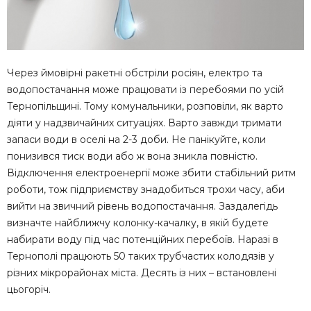
Через ймовірні ракетні обстріли росіян, електро та
водопостачання може працювати із перебоями по усій
Тернопільщині. Тому комунальники, розповіли, як варто
діяти у надзвичайних ситуаціях. Варто завжди тримати
запаси води в оселі на 2-3 доби. Не панікуйте, коли
понизився тиск води або ж вона зникла повністю.
Відключення електроенергії може збити стабільний ритм
роботи, тож підприємству знадобиться трохи часу, аби
вийти на звичний рівень водопостачання. Заздалегідь
визначте найближчу колонку-качалку, в якій будете
набирати воду під час потенційних перебоїв. Наразі в
Тернополі працюють 50 таких трубчастих колодязів у
різних мікрорайонах міста. Десять із них – встановлені
цьогоріч.