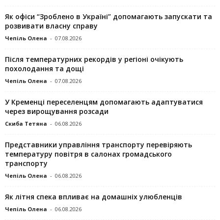
Як офіси “Зроблено в Україні” допомагають запускaти та
розвивати власну справу
Чепіль Олена
-
07.08.2026
Після температурних рекордів у регіоні очікують
похолодання та дощі
Чепіль Олена
-
07.08.2026
У Кременці переселенцям допомагають адаптуватися
через вирощування розсади
Скиба Тетяна
-
06.08.2026
Представники управління транспорту перевіряють
температуру повітря в салонах громадського
транспорту
Чепіль Олена
-
06.08.2026
Як літня спека впливає на домашніх улюбленців
Чепіль Олена
-
06.08.2026