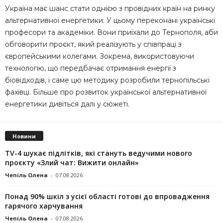
Україна має шанс стати однією з провідних країн на ринку
альтернативної енергетики. У цьому переконані українські
професори та академіки. Вони приїхали до Тернополя, аби
обговорити проєкт, який реалізують у співпраці з
європейськими колегами. Зокрема, використовуючи
технологію, що передбачає отримання енергії з
біовідходів, і саме цю методику розробили тернопільські
фахівці. Більше про розвиток української альтернативної
енергетики дивіться далі у сюжеті.
Новини
TV-4 шукає підлітків, які стануть ведучими нового
проєкту «Злий чат: Вижити онлайн»
Чепіль Олена
-
07.08.2026
Понад 90% шкіл з усієї області готові до впровадження
гарячого харчування
Чепіль Олена
-
07.08.2026