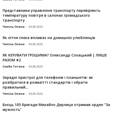
Представники управління транспорту перевіряють
температуру повітря в салонах громадського
транспорту
Чепіль Олена
-
06.08.2026
Як літня спека впливає на домашніх улюбленців
Чепіль Олена
-
06.08.2026
ЯК КЕРУВАТИ ГРОШИМА? Олександр Сохацький | ЛИШЕ
РАЗОМ #2
Скиба Тетяна
-
06.08.2026
Зарядні пристрої для телефонів і планшетів: як
розібратися в розмаїтті стандартів і обрати
правильний...
Чепіль Олена
-
06.08.2026
Боєць 105 бригади Михайло Дерлиця отримав орден “За
мужність”