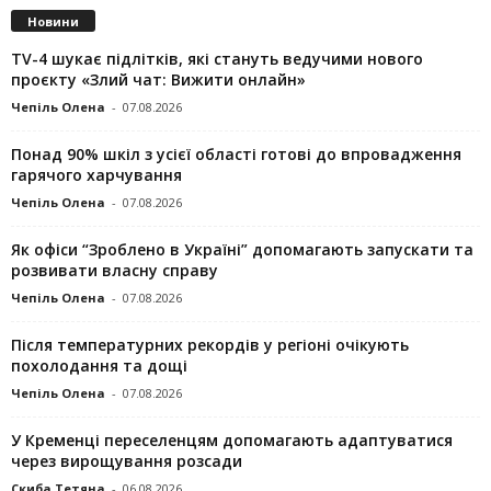
Новини
TV-4 шукає підлітків, які стануть ведучими нового
проєкту «Злий чат: Вижити онлайн»
Чепіль Олена
-
07.08.2026
Понад 90% шкіл з усієї області готові до впровадження
гарячого харчування
Чепіль Олена
-
07.08.2026
Як офіси “Зроблено в Україні” допомагають запускaти та
розвивати власну справу
Чепіль Олена
-
07.08.2026
Після температурних рекордів у регіоні очікують
похолодання та дощі
Чепіль Олена
-
07.08.2026
У Кременці переселенцям допомагають адаптуватися
через вирощування розсади
Скиба Тетяна
-
06.08.2026