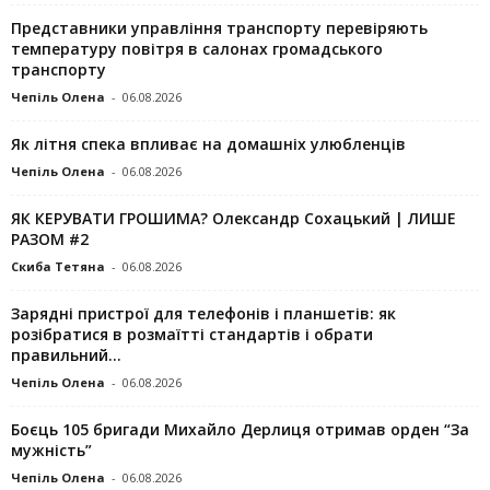
Представники управління транспорту перевіряють
температуру повітря в салонах громадського
транспорту
Чепіль Олена
-
06.08.2026
Як літня спека впливає на домашніх улюбленців
Чепіль Олена
-
06.08.2026
ЯК КЕРУВАТИ ГРОШИМА? Олександр Сохацький | ЛИШЕ
РАЗОМ #2
Скиба Тетяна
-
06.08.2026
Зарядні пристрої для телефонів і планшетів: як
розібратися в розмаїтті стандартів і обрати
правильний...
Чепіль Олена
-
06.08.2026
Боєць 105 бригади Михайло Дерлиця отримав орден “За
мужність”
Чепіль Олена
-
06.08.2026