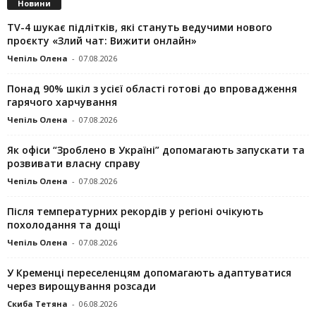
Новини
TV-4 шукає підлітків, які стануть ведучими нового
проєкту «Злий чат: Вижити онлайн»
Чепіль Олена
-
07.08.2026
Понад 90% шкіл з усієї області готові до впровадження
гарячого харчування
Чепіль Олена
-
07.08.2026
Як офіси “Зроблено в Україні” допомагають запускaти та
розвивати власну справу
Чепіль Олена
-
07.08.2026
Після температурних рекордів у регіоні очікують
похолодання та дощі
Чепіль Олена
-
07.08.2026
У Кременці переселенцям допомагають адаптуватися
через вирощування розсади
Скиба Тетяна
-
06.08.2026