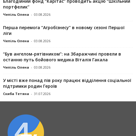
Благодійний фонд “Карітас” проводить акцію “Шкільний
портфелик”
Чепіль Олена
-
03.08.2026
Перша перемога “Агробізнесу” в новому сезоні Першої
ліги
Чепіль Олена
-
03.08.2026
“Був ангелом-рятівником”: на Збаражчині провели в
останню путь бойового медика Віталія Гакала
Чепіль Олена
-
03.08.2026
У місті вже понад пів року працює відділення соціальної
підтримки родин Героїв
Скиба Тетяна
-
31.07.2026