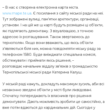
– В нас є створена електронна карта міста.
www.mape.te.ua
. Є посилання з сайту міської ради на неї.
Тут зображені вулиці, пам’ятки архітектури, організації,
установи. І на цій же ш карті будуть розміщені ці об’єкти,
які підлягають демонтажу. З візуалізацією, з точною
адресою їх розташування. Також звертаємось до
тернополян. Якщо вони вважають, що якісь об’єкти
з’являються біля них, можна повідомляти міську раду за
телефоном 1580. Буде виїжджати спеціальна комісія,
обстежувати і приймати якісь рішення, –
розповідає начальник відділу зв’язків з громадськістю
Тернопільської міської ради Катерина Калуш.
У міській раді кажуть, докладуть максимум зусиль, аби всі
незаконно зведені об’єкти у місті були ліквідовані.
Спочатку попереджають їх власників про рішення
демонтувати. Дають можливість зробити це самостійно, а
вже потім вдаються до кардинальних дій. Сьогодні у