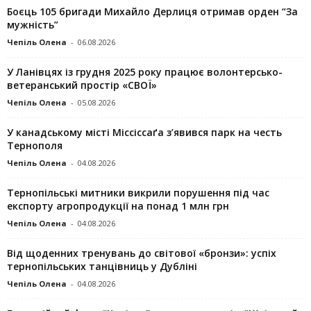
Боєць 105 бригади Михайло Дерлиця отримав орден “За
мужність”
Чепіль Олена
-
06.08.2026
У Ланівцях із грудня 2025 року працює волонтерсько-
ветеранський простір «СВОЇ»
Чепіль Олена
-
05.08.2026
У канадському місті Міссіссаґа з’явився парк на честь
Тернополя
Чепіль Олена
-
04.08.2026
Тернопільські митники викрили порушення під час
експорту агропродукції на понад 1 млн грн
Чепіль Олена
-
04.08.2026
Від щоденних тренувань до світової «бронзи»: успіх
тернопільських танцівниць у Дубліні
Чепіль Олена
-
04.08.2026