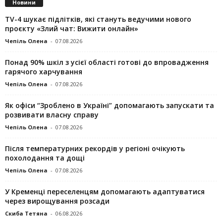
Новини
TV-4 шукає підлітків, які стануть ведучими нового
проєкту «Злий чат: Вижити онлайн»
Чепіль Олена
-
07.08.2026
Понад 90% шкіл з усієї області готові до впровадження
гарячого харчування
Чепіль Олена
-
07.08.2026
Як офіси “Зроблено в Україні” допомагають запускaти та
розвивати власну справу
Чепіль Олена
-
07.08.2026
Після температурних рекордів у регіоні очікують
похолодання та дощі
Чепіль Олена
-
07.08.2026
У Кременці переселенцям допомагають адаптуватися
через вирощування розсади
Скиба Тетяна
-
06.08.2026