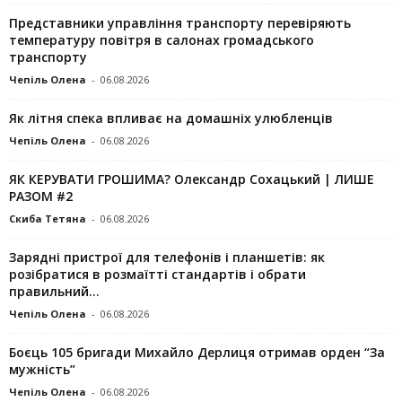
Представники управління транспорту перевіряють
температуру повітря в салонах громадського
транспорту
Чепіль Олена
-
06.08.2026
Як літня спека впливає на домашніх улюбленців
Чепіль Олена
-
06.08.2026
ЯК КЕРУВАТИ ГРОШИМА? Олександр Сохацький | ЛИШЕ
РАЗОМ #2
Скиба Тетяна
-
06.08.2026
Зарядні пристрої для телефонів і планшетів: як
розібратися в розмаїтті стандартів і обрати
правильний...
Чепіль Олена
-
06.08.2026
Боєць 105 бригади Михайло Дерлиця отримав орден “За
мужність”
Чепіль Олена
-
06.08.2026