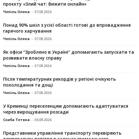
проєкту «Злий чат: Вижити онлайн»
Чепіль Олена
-
07.08.2026
Понад 90% шкіл з усієї області готові до впровадження
гарячого харчування
Чепіль Олена
-
07.08.2026
Як офіси “Зроблено в Україні” допомагають запускaти та
розвивати власну справу
Чепіль Олена
-
07.08.2026
Після температурних рекордів у регіоні очікують
похолодання та дощі
Чепіль Олена
-
07.08.2026
У Кременці переселенцям допомагають адаптуватися
через вирощування розсади
Скиба Тетяна
-
06.08.2026
Представники управління транспорту перевіряють
температуру повітря в салонах громадського