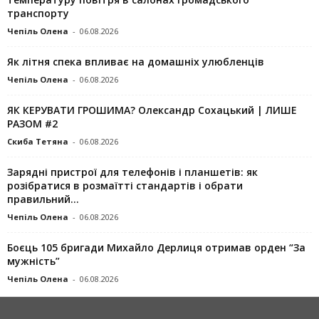
транспорту
Чепіль Олена
-
06.08.2026
Як літня спека впливає на домашніх улюбленців
Чепіль Олена
-
06.08.2026
ЯК КЕРУВАТИ ГРОШИМА? Олександр Сохацький | ЛИШЕ
РАЗОМ #2
Скиба Тетяна
-
06.08.2026
Зарядні пристрої для телефонів і планшетів: як
розібратися в розмаїтті стандартів і обрати
правильний...
Чепіль Олена
-
06.08.2026
Боєць 105 бригади Михайло Дерлиця отримав орден “За
мужність”
Чепіль Олена
-
06.08.2026