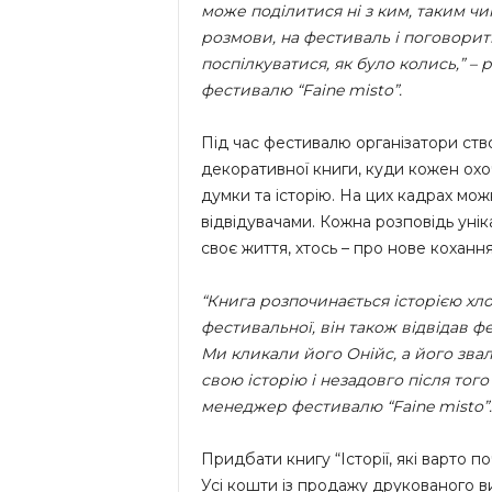
може поділитися ні з ким, таким чи
розмови, на фестиваль і поговорит
поспілкуватися, як було колись,” –
фестивалю “Faine misto”.
Під час фестивалю організатори ств
декоративної книги, куди кожен охочи
думки та історію. На цих кадрах мож
відвідувачами. Кожна розповідь уні
своє життя, хтось – про нове коханн
“Книга розпочинається історією хл
фестивальної, він також відвідав фе
Ми кликали його Онійс, а його зва
свою історію і незадовго після того
менеджер фестивалю “Faine misto”
Придбати книгу “Історії, які варто п
Усі кошти із продажу друкованого в