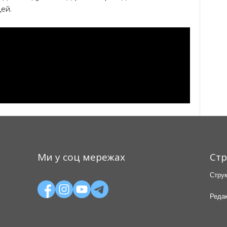
дей.
Ми у соц мережах
Стр
Струк
Редак