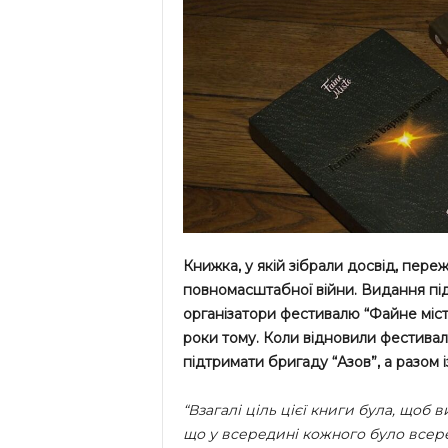
Книжка, у якій зібрали досвід, пер
повномасштабної війни. Видання під 
організатори фестивалю “Файне місто
роки тому. Коли відновили фестиваль
підтримати бригаду “Азов”, а разом і
“Взагалі ціль цієї книги була, щоб
що у всередині кожного було всеред