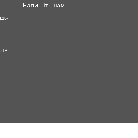
Напишіть нам
L10-
«TV-
7
а