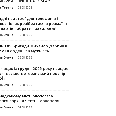
ацький | ЛИШЕ РАЗОМ #2
а Тетяна
-
06.08.2026
дні пристрої для телефонів і
шетів: як розібратися в розмаїтті
дартів і обрати правильний...
ль Олена
-
06.08.2026
ць 105 бригади Михайло Дерлиця
имав орден “За мужність”
ль Олена
-
06.08.2026
нівцях із грудня 2025 року працює
онтерсько-ветеранський простір
ОЇ»
ль Олена
-
05.08.2026
надському місті Міссіссаґа
ився парк на честь Тернополя
ль Олена
-
04.08.2026