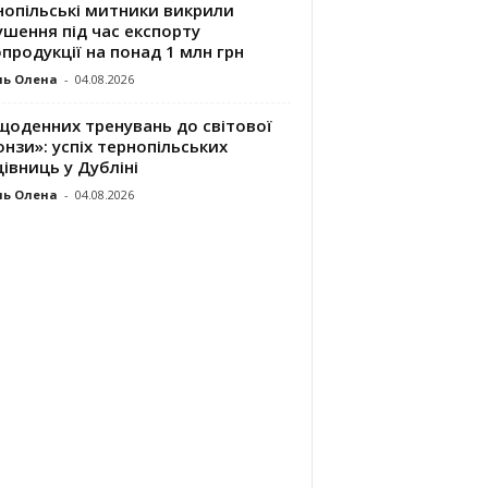
нопільські митники викрили
шення під час експорту
продукції на понад 1 млн грн
ль Олена
-
04.08.2026
щоденних тренувань до світової
нзи»: успіх тернопільських
івниць у Дубліні
ль Олена
-
04.08.2026