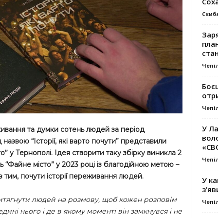
Сох
Скиб
Заря
план
стан
Чепі
Боє
отр
Чепі
У Ла
еживання та думки сотень людей за період
вол
назвою “Історії, які варто почути” представили
«СВ
” у Тернополі. Ідея створити таку збірку виникла 2
Чепі
 “Файне місто” у 2023 році із благодійною метою –
з тим, почути історії переживання людей.
У ка
з’яв
 витягнути людей на розмову, щоб кожен розповім
Чепі
ині нього і де в якому моменті він замкнувся і не