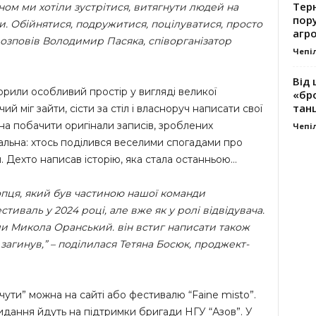
Тер
ном ми хотіли зустрітися, витягнути людей на
пору
и. Обійнятися, подружитися, поцілуватися, просто
агро
 розповів Володимир Пасяка, співорганізатор
Чепі
Від 
орили особливий простір у вигляді великої
«бро
танц
й міг зайти, сісти за стіл і власноруч написати свої
на побачити оригінали записів, зроблених
Чепі
кальна: хтось поділився веселими спогадами про
я. Дехто написав історію, яка стала останньою…
опця, який був частиною нашої команди
стиваль у 2024 році, але вже як у ролі відвідувача.
ли Микола Оранський. він встиг написати також
 загинув,” – поділилася Тетяна Босюк, проджект-
.
очути” можна на сайті або фестивалю “Faine misto”.
идання йдуть на підтримки бригади НГУ “Азов”. У