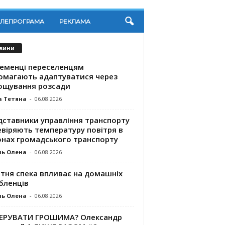
ЕЛЕПРОГРАМА
РЕКЛАМА
вини
ременці переселенцям
омагають адаптуватися через
ощування розсади
а Тетяна
-
06.08.2026
дставники управління транспорту
евіряють температуру повітря в
онах громадського транспорту
ль Олена
-
06.08.2026
ітня спека впливає на домашніх
бленців
ль Олена
-
06.08.2026
КЕРУВАТИ ГРОШИМА? Олександр