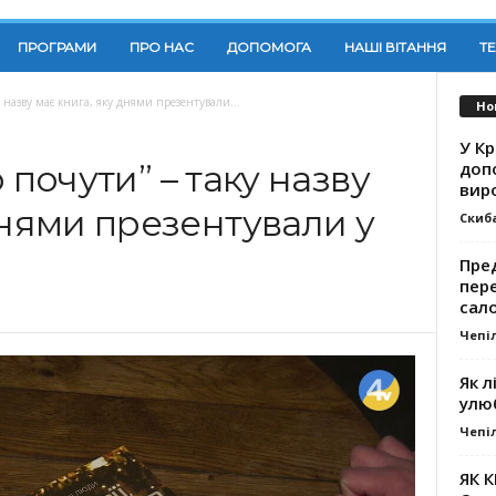
ПРОГРАМИ
ПРО НАС
ДОПОМОГА
НАШІ ВІТАННЯ
Т
аку назву має книга, яку днями презентували...
Но
У К
доп
то почути” – таку назву
вир
днями презентували у
Скиб
Пре
пер
сал
Чепі
Як л
улю
Чепі
ЯК 