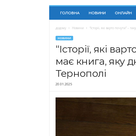
ГОЛОВНА
НОВИНИ
ОНЛАЙН
додому
Новини
“Історії, які варто почути” – т
НОВИНИ
“Історії, які вар
має книга, яку 
Тернополі
20.01.2025