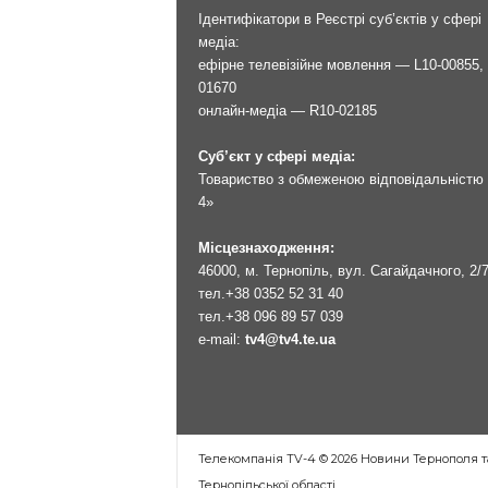
Ідентифікатори в Реєстрі суб’єктів у сфері
медіа:
ефірне телевізійне мовлення — L10-00855, 
01670
онлайн-медіа — R10-02185
Суб’єкт у сфері медіа:
Товариство з обмеженою відповідальністю 
4»
Місцезнаходження:
46000, м. Тернопіль, вул. Сагайдачного, 2/
тел.
+38 0352 52 31 40
тел.
+38 096 89 57 039
e-mail:
tv4@tv4.te.ua
Телекомпанія TV-4 © 2026 Новини Тернополя т
Тернопільської області