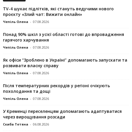
TV-4 шукає підлітків, які стануть ведучими нового
проєкту «Злий чат: Вижити онлайн»
Чепіль Олена
-
07.08.2026
Понад 90% шкіл з усієї області готові до впровадження
гарячого харчування
Чепіль Олена
-
07.08.2026
Як офіси “Зроблено в Україні” допомагають запускaти та
розвивати власну справу
Чепіль Олена
-
07.08.2026
Після температурних рекордів у регіоні очікують
похолодання та дощі
Чепіль Олена
-
07.08.2026
У Кременці переселенцям допомагають адаптуватися
через вирощування розсади
Скиба Тетяна
-
06.08.2026