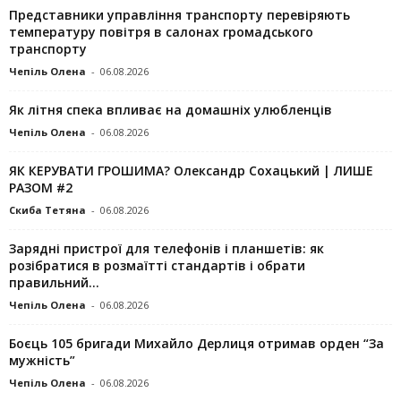
Представники управління транспорту перевіряють
температуру повітря в салонах громадського
транспорту
Чепіль Олена
-
06.08.2026
Як літня спека впливає на домашніх улюбленців
Чепіль Олена
-
06.08.2026
ЯК КЕРУВАТИ ГРОШИМА? Олександр Сохацький | ЛИШЕ
РАЗОМ #2
Скиба Тетяна
-
06.08.2026
Зарядні пристрої для телефонів і планшетів: як
розібратися в розмаїтті стандартів і обрати
правильний...
Чепіль Олена
-
06.08.2026
Боєць 105 бригади Михайло Дерлиця отримав орден “За
мужність”
Чепіль Олена
-
06.08.2026