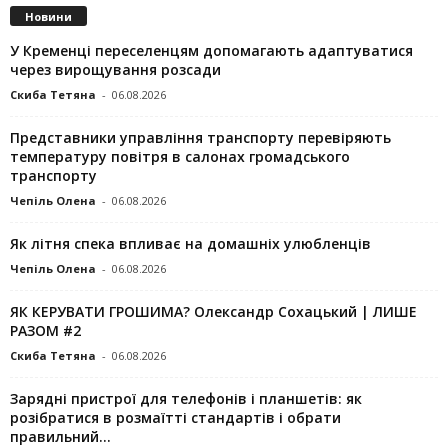
Новини
У Кременці переселенцям допомагають адаптуватися
через вирощування розсади
Скиба Тетяна
-
06.08.2026
Представники управління транспорту перевіряють
температуру повітря в салонах громадського
транспорту
Чепіль Олена
-
06.08.2026
Як літня спека впливає на домашніх улюбленців
Чепіль Олена
-
06.08.2026
ЯК КЕРУВАТИ ГРОШИМА? Олександр Сохацький | ЛИШЕ
РАЗОМ #2
Скиба Тетяна
-
06.08.2026
Зарядні пристрої для телефонів і планшетів: як
розібратися в розмаїтті стандартів і обрати
правильний...