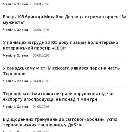
Чепіль Олена
-
06.08.2026
Боєць 105 бригади Михайло Дерлиця отримав орден “За
мужність”
Чепіль Олена
-
06.08.2026
У Ланівцях із грудня 2025 року працює волонтерсько-
ветеранський простір «СВОЇ»
Чепіль Олена
-
05.08.2026
У канадському місті Міссіссаґа з’явився парк на честь
Тернополя
Чепіль Олена
-
04.08.2026
Тернопільські митники викрили порушення під час
експорту агропродукції на понад 1 млн грн
Чепіль Олена
-
04.08.2026
Від щоденних тренувань до світової «бронзи»: успіх
тернопільських танцівниць у Дубліні