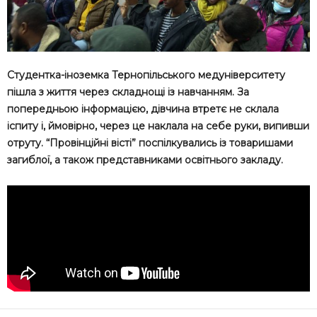
Студентка-іноземка Тернопільського медуніверситету
пішла з життя через складнощі із навчанням. За
попередньою інформацією, дівчина втретє не склала
іспиту і, ймовірно, через це наклала на себе руки, випивши
отруту. “Провінційні вісті” поспілкувались із товаришами
загиблої, а також представниками освітнього закладу.