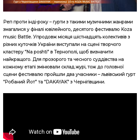
Реп проти інді-року – гурти з такими музичними жанрами
змагалися у фіналі ювілейного, десятого фестивалю Kоza
music Battle. Упродовж місяця шістнадцять колективів з
різних куточків України виступали на сцені творчого
кластеру “Na poshti” в Тернополі, щоб визначити
найкращого. Для прозорого та чесного суддівства на
кожному етапі змінювали склад журі, тож до головної
сцени фестивалю пройшли два учасники – львівський гурт
“Робаний Йот” та “DAKAYAK” з Чернігівщини.