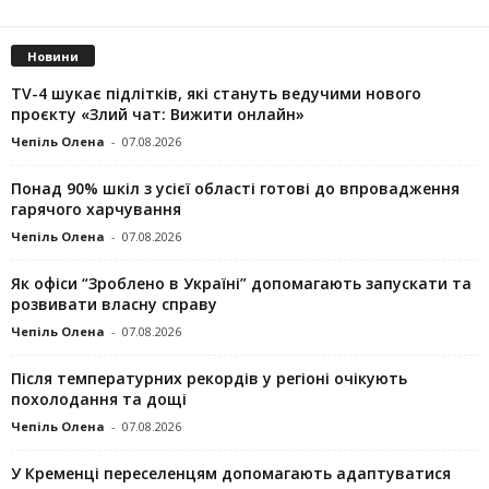
Новини
TV-4 шукає підлітків, які стануть ведучими нового
проєкту «Злий чат: Вижити онлайн»
Чепіль Олена
-
07.08.2026
Понад 90% шкіл з усієї області готові до впровадження
гарячого харчування
Чепіль Олена
-
07.08.2026
Як офіси “Зроблено в Україні” допомагають запускaти та
розвивати власну справу
Чепіль Олена
-
07.08.2026
Після температурних рекордів у регіоні очікують
похолодання та дощі
Чепіль Олена
-
07.08.2026
У Кременці переселенцям допомагають адаптуватися