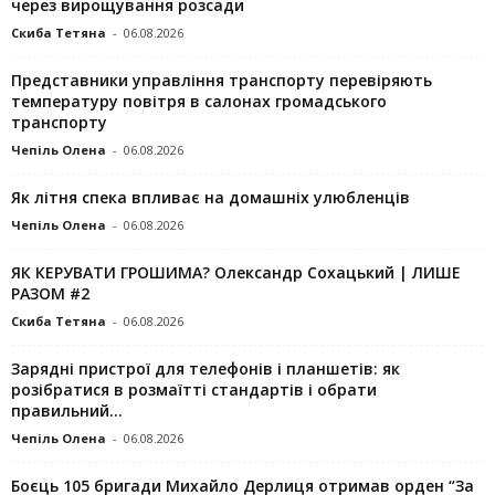
через вирощування розсади
Скиба Тетяна
-
06.08.2026
Представники управління транспорту перевіряють
температуру повітря в салонах громадського
транспорту
Чепіль Олена
-
06.08.2026
Як літня спека впливає на домашніх улюбленців
Чепіль Олена
-
06.08.2026
ЯК КЕРУВАТИ ГРОШИМА? Олександр Сохацький | ЛИШЕ
РАЗОМ #2
Скиба Тетяна
-
06.08.2026
Зарядні пристрої для телефонів і планшетів: як
розібратися в розмаїтті стандартів і обрати
правильний...
Чепіль Олена
-
06.08.2026
Боєць 105 бригади Михайло Дерлиця отримав орден “За