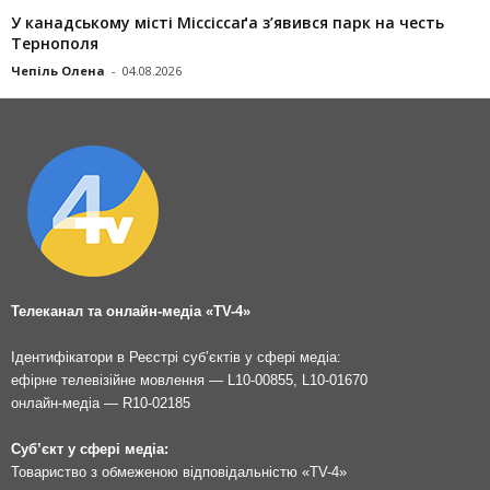
У канадському місті Міссіссаґа з’явився парк на честь
Тернополя
Чепіль Олена
-
04.08.2026
Телеканал та онлайн-медіа «TV-4»
Ідентифікатори в Реєстрі суб’єктів у сфері медіа:
ефірне телевізійне мовлення — L10-00855, L10-01670
онлайн-медіа — R10-02185
Суб’єкт у сфері медіа:
Товариство з обмеженою відповідальністю «TV-4»