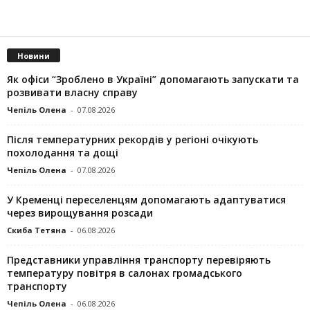
Новини
Як офіси “Зроблено в Україні” допомагають запускaти та
розвивати власну справу
Чепіль Олена
-
07.08.2026
Після температурних рекордів у регіоні очікують
похолодання та дощі
Чепіль Олена
-
07.08.2026
У Кременці переселенцям допомагають адаптуватися
через вирощування розсади
Скиба Тетяна
-
06.08.2026
Представники управління транспорту перевіряють
температуру повітря в салонах громадського
транспорту
Чепіль Олена
-
06.08.2026