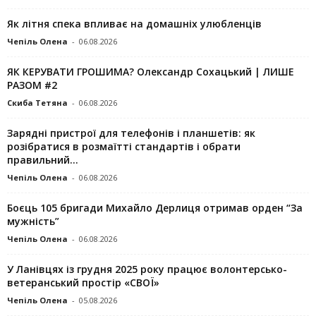
Як літня спека впливає на домашніх улюбленців
Чепіль Олена
-
06.08.2026
ЯК КЕРУВАТИ ГРОШИМА? Олександр Сохацький | ЛИШЕ
РАЗОМ #2
Скиба Тетяна
-
06.08.2026
Зарядні пристрої для телефонів і планшетів: як
розібратися в розмаїтті стандартів і обрати
правильний...
Чепіль Олена
-
06.08.2026
Боєць 105 бригади Михайло Дерлиця отримав орден “За
мужність”
Чепіль Олена
-
06.08.2026
У Ланівцях із грудня 2025 року працює волонтерсько-
ветеранський простір «СВОЇ»
Чепіль Олена
-
05.08.2026