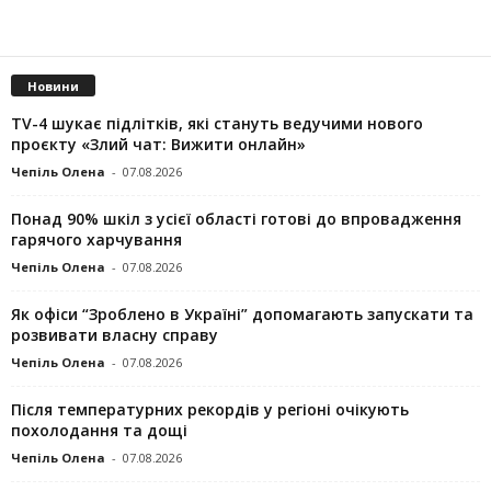
Новини
TV-4 шукає підлітків, які стануть ведучими нового
проєкту «Злий чат: Вижити онлайн»
Чепіль Олена
-
07.08.2026
Понад 90% шкіл з усієї області готові до впровадження
гарячого харчування
Чепіль Олена
-
07.08.2026
Як офіси “Зроблено в Україні” допомагають запускaти та
розвивати власну справу
Чепіль Олена
-
07.08.2026
Після температурних рекордів у регіоні очікують
похолодання та дощі
Чепіль Олена
-
07.08.2026