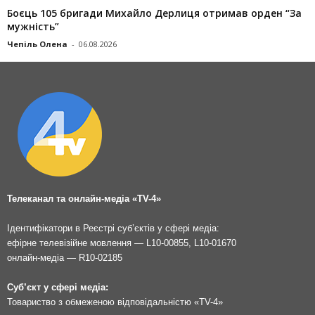
Боєць 105 бригади Михайло Дерлиця отримав орден “За
мужність”
Чепіль Олена
-
06.08.2026
Телеканал та онлайн-медіа «TV-4»
Ідентифікатори в Реєстрі суб’єктів у сфері медіа:
ефірне телевізійне мовлення — L10-00855, L10-01670
онлайн-медіа — R10-02185
Суб’єкт у сфері медіа:
Товариство з обмеженою відповідальністю «TV-4»