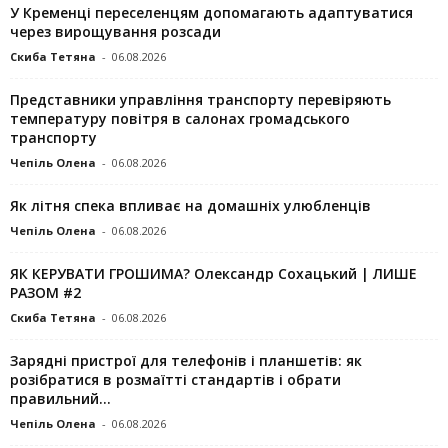
У Кременці переселенцям допомагають адаптуватися
через вирощування розсади
Скиба Тетяна
-
06.08.2026
Представники управління транспорту перевіряють
температуру повітря в салонах громадського
транспорту
Чепіль Олена
-
06.08.2026
Як літня спека впливає на домашніх улюбленців
Чепіль Олена
-
06.08.2026
ЯК КЕРУВАТИ ГРОШИМА? Олександр Сохацький | ЛИШЕ
РАЗОМ #2
Скиба Тетяна
-
06.08.2026
Зарядні пристрої для телефонів і планшетів: як
розібратися в розмаїтті стандартів і обрати
правильний...
Чепіль Олена
-
06.08.2026