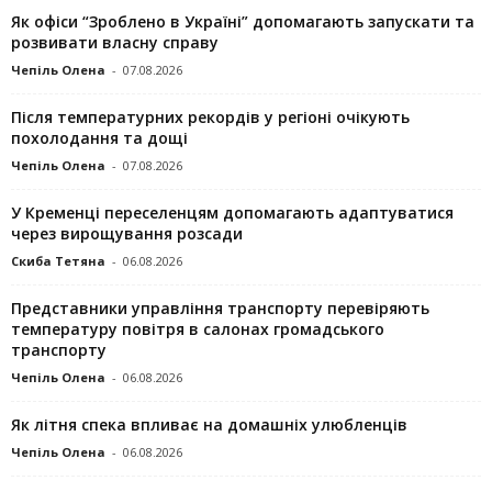
Як офіси “Зроблено в Україні” допомагають запускaти та
розвивати власну справу
Чепіль Олена
-
07.08.2026
Після температурних рекордів у регіоні очікують
похолодання та дощі
Чепіль Олена
-
07.08.2026
У Кременці переселенцям допомагають адаптуватися
через вирощування розсади
Скиба Тетяна
-
06.08.2026
Представники управління транспорту перевіряють
температуру повітря в салонах громадського
транспорту
Чепіль Олена
-
06.08.2026
Як літня спека впливає на домашніх улюбленців
Чепіль Олена
-
06.08.2026